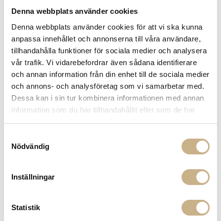
Denna webbplats använder cookies
Denna webbplats använder cookies för att vi ska kunna
anpassa innehållet och annonserna till våra användare,
tillhandahålla funktioner för sociala medier och analysera
vår trafik. Vi vidarebefordrar även sådana identifierare
och annan information från din enhet till de sociala medier
och annons- och analysföretag som vi samarbetar med.
Fler varianter
Beställningsvara
Beställningsvara
Dessa kan i sin tur kombinera informationen med annan
information som du har tillhandahållit eller som de har
SOFFA - SVANTE
SOFFA - BJÖRN
samlat in när du har använt deras tjänster.
55.540 kr
83.400 kr
Samtyckesval
Nödvändig
Inställningar
Statistik