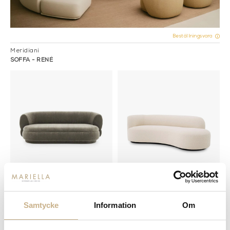
Beställningsvara
Meridiani
SOFFA - RENÉ
Beställningsvara
Beställningsvara
Pierre Frey
SOFFA - MORTEN
Samtycke
Information
Om
SOFFA - VALLON
55.500 kr