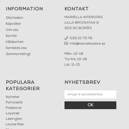
INFORMATION
KONTAKT
MARIELLA INTERIORS
Startsidan
LILLA BROGATAN 9
Köpvillkor
503 30 BORÅS
Om oss
Karriär
033 10 75 76
Hållbarhet
info@mariellastore.se
Kontakta oss
Mån: 12-18
Sommarstängt
Tis-fre: 10-18
Lör: 11-15
POPULÄRA
NYHETSBREV
KATEGORIER
Nyheter
Fornasetti
OK
Fotokonst
Layered
Lexington
Louise Roe