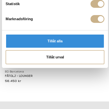
PENDANT LIGHT - COLT
SILLON MIRROR - SH4
Statistik
3.275 kr
Marknadsföring
Tillåt alla
Tillåt urval
Beställningsvara
BD Barcelona
FÅTÖLJ - LOUNGER
56.450 kr