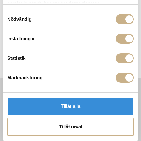
samlat in när du har använt deras tjänster.
Samtyckesval
Nödvändig
Inställningar
Statistik
Marknadsföring
INFORMATION
KONTAKT
Tillåt alla
MARIELLA INTERIORS
Startsidan
LILLA BROGATAN 9
Köpvillkor
503 30 BORÅS
Om oss
Tillåt urval
Karriär
033 10 75 76
Hållbarhet
info@mariellastore.se
Kontakta oss