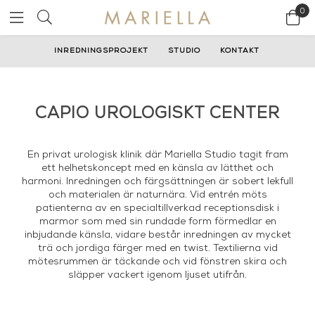
0
INREDNINGSPROJEKT
STUDIO
KONTAKT
CAPIO UROLOGISKT CENTER
En privat urologisk klinik där Mariella Studio tagit fram
ett helhetskoncept med en känsla av lätthet och
harmoni. Inredningen och färgsättningen är sobert lekfull
och materialen är naturnära. Vid entrén möts
patienterna av en specialtillverkad receptionsdisk i
marmor som med sin rundade form förmedlar en
inbjudande känsla, vidare består inredningen av mycket
trä och jordiga färger med en twist. Textilierna vid
mötesrummen är täckande och vid fönstren skira och
släpper vackert igenom ljuset utifrån.