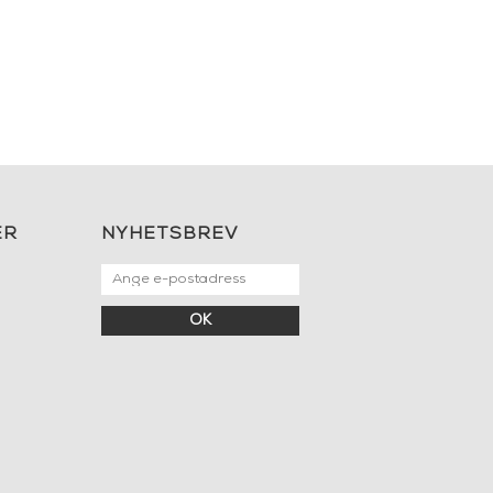
ER
NYHETSBREV
OK