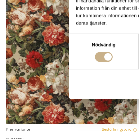
tillhandahålla funktioner för
information från din enhet t
tur kombinera informationen 
deras tjänster.
Samtyckesval
Nödvändig
Fler varianter
Beställningsvara