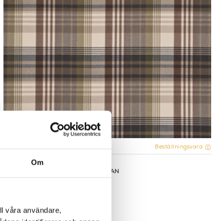
Fler varianter
Beställningsvara
Om
Mulberry
TYG METERVARA - ANCIENT TARTAN
3.925 kr
ll våra användare,