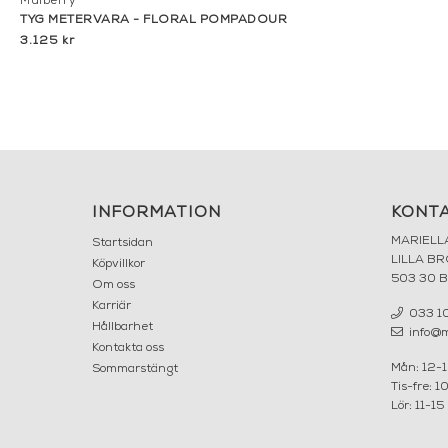
Mulberry
TYG METERVARA - FLORAL POMPADOUR
3.125 kr
INFORMATION
KONT
MARIELL
Startsidan
LILLA B
Köpvillkor
503 30 
Om oss
Karriär
033 10
Hållbarhet
info@ma
Kontakta oss
Mån: 12-
Sommarstängt
Tis-fre: 1
Lör: 11-15