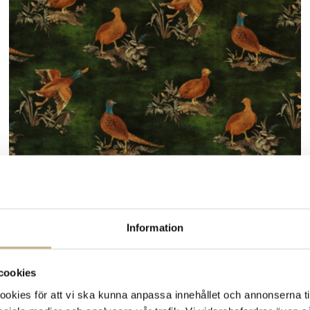
Fler varianter
Beställningsvara
Information
Mulberry
TYG METERVARA - GAME SHOW
3.925 kr
cookies
kies för att vi ska kunna anpassa innehållet och annonserna ti