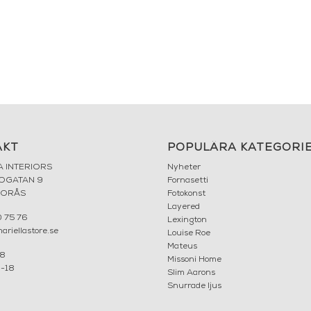
AKT
POPULÄRA KATEGORI
A INTERIORS
Nyheter
ROGATAN 9
Fornasetti
BORÅS
Fotokonst
Layered
 75 76
Lexington
riellastore.se
Louise Roe
Mateus
18
Missoni Home
0-18
Slim Aarons
Snurrade ljus