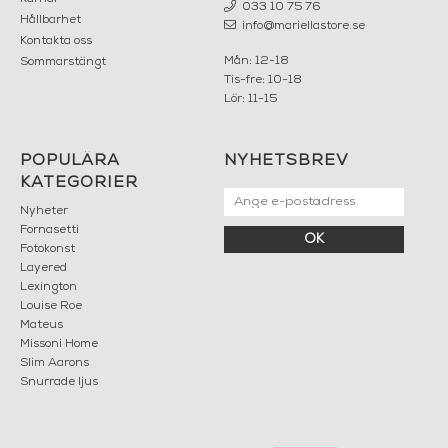
033 10 75 76
Hållbarhet
info@mariellastore.se
Kontakta oss
Mån: 12-18
Sommarstängt
Tis-fre: 10-18
Lör: 11-15
POPULÄRA
NYHETSBREV
KATEGORIER
Nyheter
Fornasetti
OK
Fotokonst
Layered
Lexington
Louise Roe
Mateus
Missoni Home
Slim Aarons
Snurrade ljus