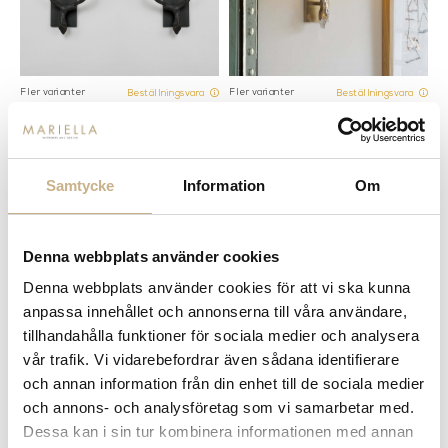
Fler varianter
Fler varianter
Beställningsvara
Beställningsvara
VAUGHAN
VAUGHAN
VÄGGLAMPA - TWIG WALL LIGHT
VÄGGLAMPA - TWIG BATHROOM
WALL LIGHT
Samtycke
Information
Om
Denna webbplats använder cookies
Denna webbplats använder cookies för att vi ska kunna
anpassa innehållet och annonserna till våra användare,
tillhandahålla funktioner för sociala medier och analysera
vår trafik. Vi vidarebefordrar även sådana identifierare
och annan information från din enhet till de sociala medier
Fler varianter
Fler varianter
Beställningsvara
Beställningsvara
och annons- och analysföretag som vi samarbetar med.
VAUGHAN
VAUGHAN
Dessa kan i sin tur kombinera informationen med annan
BORDSLAMPA - ROCK TABLE
BORDSLAMPA - FARNHAM DESK