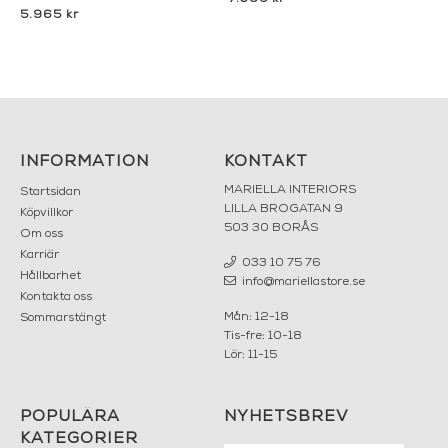
5.965 kr
INFORMATION
KONTAKT
MARIELLA INTERIORS
Startsidan
LILLA BROGATAN 9
Köpvillkor
503 30 BORÅS
Om oss
Karriär
033 10 75 76
Hållbarhet
info@mariellastore.se
Kontakta oss
Mån: 12-18
Sommarstängt
Tis-fre: 10-18
Lör: 11-15
POPULÄRA
NYHETSBREV
KATEGORIER