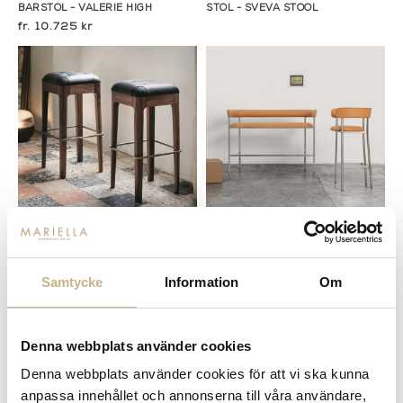
BARSTOL - VALERIE HIGH
STOL - SVEVA STOOL
10.725 kr
Fler varianter
Beställningsvara
Beställningsvara
Porada
SOFA - FONT LIGHT HIGH
Samtycke
Information
Om
STOL - WEBBY SGABELLO
34.900 kr
Denna webbplats använder cookies
Denna webbplats använder cookies för att vi ska kunna
anpassa innehållet och annonserna till våra användare,