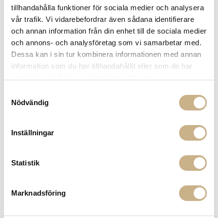
tillhandahålla funktioner för sociala medier och analysera
vår trafik. Vi vidarebefordrar även sådana identifierare
och annan information från din enhet till de sociala medier
och annons- och analysföretag som vi samarbetar med.
Fler varianter
Fler varianter
Beställningsvara
Beställningsvara
Dessa kan i sin tur kombinera informationen med annan
information som du har tillhandahållit eller som de har
SOFA - FONT LIGHT
STOOL - FONT LIGHT HIGH
samlat in när du har använt deras tjänster.
34.900 kr
17.300 kr
Samtyckesval
Nödvändig
Inställningar
Statistik
Marknadsföring
Fler varianter
Fler varianter
Beställningsvara
Beställningsvara
STOOL - FONT LIGHT
ARMSTOOL - FONT LIGHT HIGH
17.300 kr
15.200 kr