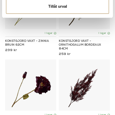
Tillåt urval
I lager
I lager
KONSTGJORD VÄXT - ZINNIA
KONSTGJORD VÄXT -
BRUIN 62CM
ORNITHOGALUM BORDEAUX
84CM
239 kr
259 kr
I lager
I lager