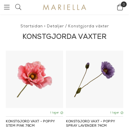
0
Startsidan
>
Detaljer
/
Konstgjorda växter
KONSTGJORDA VÄXTER
I lager
I lager
KONSTGJORD VÄXT - POPPY
KONSTGJORD VÄXT - POPPY
STEM PINK 76CM
SPRAY LAVENDER 74CM