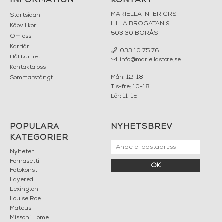
INFORMATION
KONTAKT
MARIELLA INTERIORS
Startsidan
LILLA BROGATAN 9
Köpvillkor
503 30 BORÅS
Om oss
Karriär
033 10 75 76
Hållbarhet
info@mariellastore.se
Kontakta oss
Mån: 12-18
Sommarstängt
Tis-fre: 10-18
Lör: 11-15
POPULÄRA
NYHETSBREV
KATEGORIER
Nyheter
Fornasetti
OK
Fotokonst
Layered
Lexington
Louise Roe
Mateus
Missoni Home