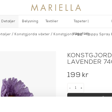
Detaljer
Belysning
Textilier
Tapeter |
Väggfärg
taljer
/
Konstgjorda växter
/
Konstgjord växt - Poppy Spray
KONSTGJORD 
LAVENDER 7
199
kr
-
+
LÄGG 
Lagerstatus:
I lager