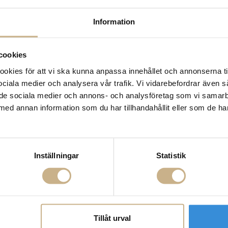
14 dagars returrätt på la
Information
Leverans inom 3-5 arbet
Få
10% välkomstrabatt
nä
Fri frakt på mindra varor
cookies
900:- i frakt vid köp av 
kies för att vi ska kunna anpassa innehållet och annonserna ti
Hämta i butik
 sociala medier och analysera vår trafik. Vi vidarebefordrar även 
FRÅGA OSS OM PROD
ill de sociala medier och annons- och analysföretag som vi samar
med annan information som du har tillhandahållit eller som de ha
BESKRIVNING
Inställningar
Statistik
Tillåt urval