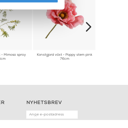
t - Mimosa spray
Konstgjord växt - Poppy stem pink
Konstgjord växt
6cm
76cm
7
ER
NYHETSBREV
OK