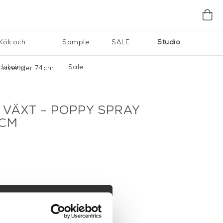
Kök och
Sample
SALE
Studio
dukning
Sale
 Lavender 74cm
VÄXT - POPPY SPRAY
4CM
I VARUKORG