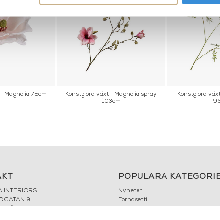
 - Magnolia 75cm
Konstgjord växt - Magnolia spray
Konstgjord väx
103cm
9
AKT
POPULÄRA KATEGORI
A INTERIORS
Nyheter
ROGATAN 9
Fornasetti
BORÅS
Fotokonst
Layered