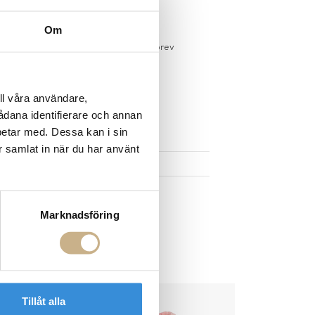
gervaror.
Läs mer
Om
sdagar på lagervaror
r du registrerar dig för vårt nyhetsbrev
 vid köp över 1000:-
större möbler
ll våra användare,
sådana identifierare och annan
UKTEN
betar med. Dessa kan i sin
r samlat in när du har använt
Marknadsföring
Tillåt alla