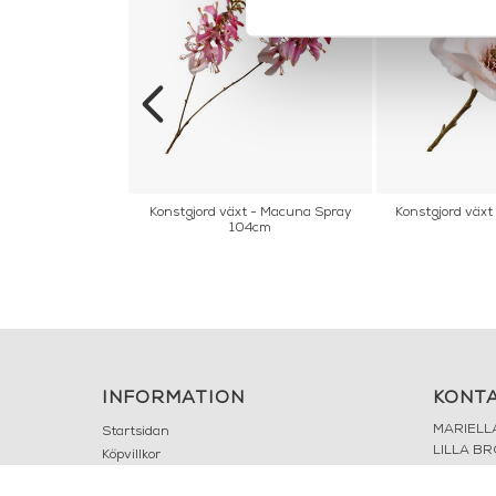
t - Zinnia Spray
Konstgjord växt - Macuna Spray
Konstgjord växt
n 85cm
104cm
INFORMATION
KONT
MARIELL
Startsidan
LILLA B
Köpvillkor
503 30 
Om oss