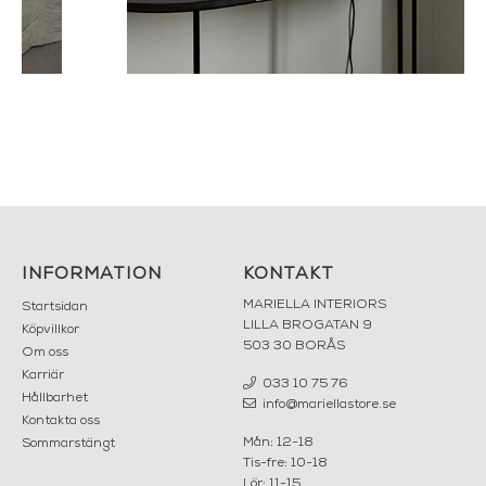
INFORMATION
KONTAKT
MARIELLA INTERIORS
Startsidan
LILLA BROGATAN 9
Köpvillkor
503 30 BORÅS
Om oss
Karriär
033 10 75 76
Hållbarhet
info@mariellastore.se
Kontakta oss
Mån: 12-18
Sommarstängt
Tis-fre: 10-18
Lör: 11-15