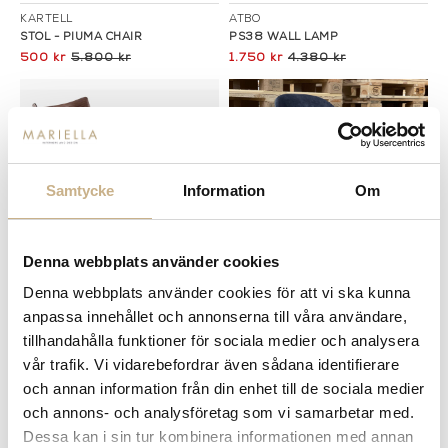
KARTELL
ATBO
STOL - PIUMA CHAIR
PS38 WALL LAMP
500 kr
5.800 kr
1.750 kr
4.380 kr
Samtycke
Information
Om
Denna webbplats använder cookies
Denna webbplats använder cookies för att vi ska kunna
I lager
I lager
anpassa innehållet och annonserna till våra användare,
KARTELL
GUBI
tillhandahålla funktioner för sociala medier och analysera
K/WOOD FÅTÖLJ MED FOTPALL I
STOL - HELKLÄDD I SAMMET MED
ASK
EKBEN
vår trafik. Vi vidarebefordrar även sådana identifierare
11.600 kr
29.000 kr
500 kr
9.900 kr
och annan information från din enhet till de sociala medier
och annons- och analysföretag som vi samarbetar med.
Dessa kan i sin tur kombinera informationen med annan