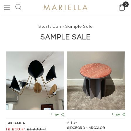
0
Startsidan
>
Sample Sale
SAMPLE SALE
I lager
I lager
Arflex
TAKLAMPA
SIDOBORD - ARCOLOR
12.250 kr
21.900 kr