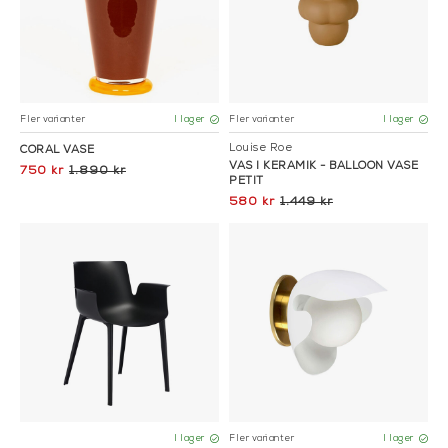
Fler varianter
Fler varianter
I lager
I lager
Louise Roe
CORAL VASE
VAS I KERAMIK - BALLOON VASE
750 kr
1.890 kr
PETIT
580 kr
1.449 kr
Fler varianter
I lager
I lager