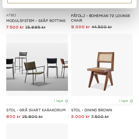
I lager
I lager
ATBO
FÅTÖLJ - BOHEMIAN 72 LOUNGE
CHAIR
MODULSYSTEM - SKÅP ROTTING
9.000 kr
44.500 kr
7.500 kr
15.695 kr
I lager
I lager
STOL - GRÅ SVART KARAKORUM
STOL - DINING BROWN
800 kr
15.900 kr
3.000 kr
7.500 kr