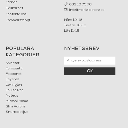
Karriär
033 10 75 76
Hållbarhet
info@mariellastore.se
Kontakta oss
Mån: 12-18
Sommarstängt
Tis-fre: 10-18
Lör: 11-15
POPULÄRA
NYHETSBREV
KATEGORIER
Nyheter
Fornasetti
OK
Fotokonst
Layered
Lexington
Louise Roe
Mateus
Missoni Home
Slim Aarons
Snurrade ljus