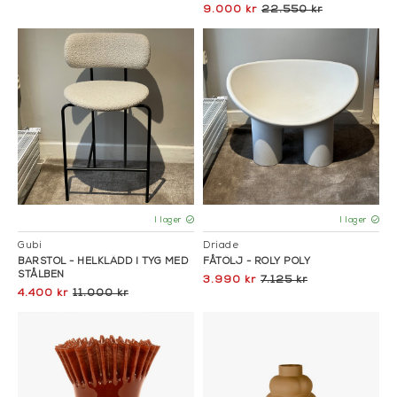
9.000 kr
22.550 kr
I lager
I lager
Gubi
Driade
BARSTOL - HELKLÄDD I TYG MED
FÅTÖLJ - ROLY POLY
STÅLBEN
3.990 kr
7.125 kr
4.400 kr
11.000 kr