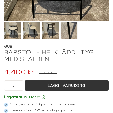
GUBI
BARSTOL - HELKLÄDD I TYG
MED STÅLBEN
4.400
kr
11.000 kr
-
+
LÄGG I VARUKORG
Lagerstatus:
I lager
14 dagars returrätt på lagervaror.
Läs mer
Leverans inom 3-5 arbetsdagar på lagervaror