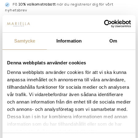
Få
10% välkomstrabatt
när du registrerar dig för vårt
nyhetsbrev
Fri frakt på mindra varor vid köp över 1000:-
900:- i frakt vid köp av större möbler
Hämta i butik
Samtycke
Information
Om
FRÅGA OSS OM PRODUKTEN
Denna webbplats använder cookies
BESKRIVNING
Denna webbplats använder cookies för att vi ska kunna
anpassa innehållet och annonserna till våra användare,
tillhandahålla funktioner för sociala medier och analysera
vår trafik. Vi vidarebefordrar även sådana identifierare
PRODUKTVARIANTER
och annan information från din enhet till de sociala medier
och annons- och analysföretag som vi samarbetar med.
Dessa kan i sin tur kombinera informationen med annan
information som du har tillhandahållit eller som de har
samlat in när du har använt deras tjänster.