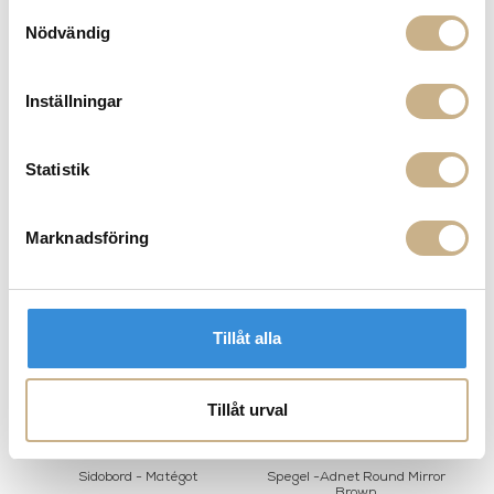
Samtyckesval
Nödvändig
Inställningar
GUBI - Bestlite BL9S
Statistik
MER FRÅN GUBI
Marknadsföring
Tillåt alla
Tillåt urval
Sidobord - Matégot
Spegel -Adnet Round Mirror
Brown