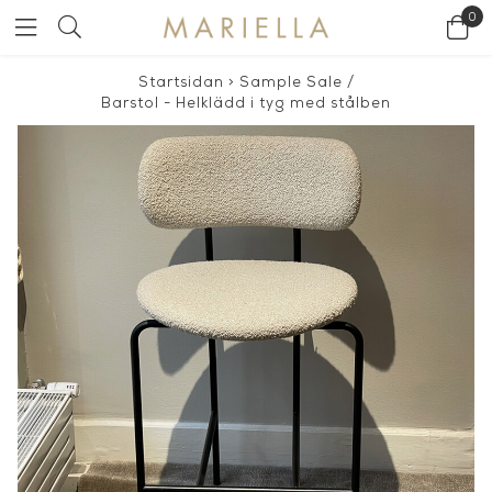
0
Startsidan
>
Sample Sale
/
Barstol - Helklädd i tyg med stålben