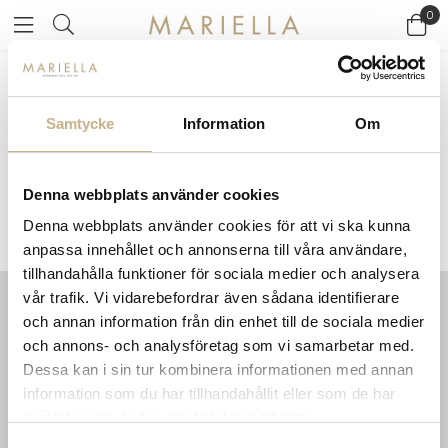
0
Startsidan
>
Varumärken
/
Lelièvre
Samtycke
Information
Om
LELIÈVRE
Denna webbplats använder cookies
Denna webbplats använder cookies för att vi ska kunna
anpassa innehållet och annonserna till våra användare,
tillhandahålla funktioner för sociala medier och analysera
vår trafik. Vi vidarebefordrar även sådana identifierare
och annan information från din enhet till de sociala medier
INFORMATION
KONTAKT
och annons- och analysföretag som vi samarbetar med.
MARIELLA INTERIORS
Startsidan
Dessa kan i sin tur kombinera informationen med annan
LILLA BROGATAN 9
Köpvillkor
information som du har tillhandahållit eller som de har
503 30 BORÅS
Om oss
samlat in när du har använt deras tjänster.
Karriär
033 10 75 76