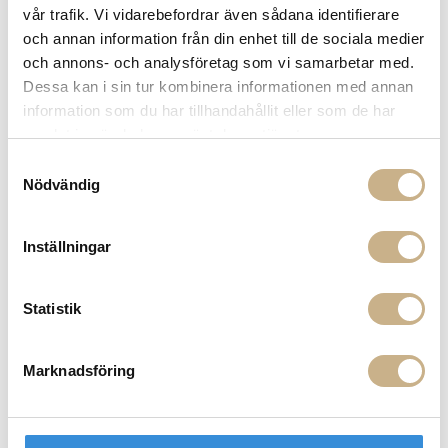
vår trafik. Vi vidarebefordrar även sådana identifierare
Lumina
och annan information från din enhet till de sociala medier
Luceplan
och annons- och analysföretag som vi samarbetar med.
Dessa kan i sin tur kombinera informationen med annan
M
Magis
information som du har tillhandahållit eller som de har
Manuel Canovas
samlat in när du har använt deras tjänster.
Martinelli Luce
Samtyckesval
Massproductions
Nödvändig
Mater
Mateus
Meridiani
Inställningar
Miniforms
Missoni Home
Molteni
Statistik
Moooi
Morris & Co
Moroso
Marknadsföring
Mulberry
Mr Plant