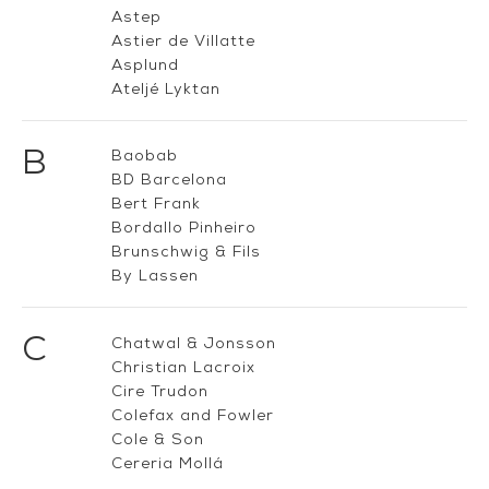
Astep
Astier de Villatte
Asplund
Ateljé Lyktan
B
Baobab
BD Barcelona
Bert Frank
Bordallo Pinheiro
Brunschwig & Fils
By Lassen
C
Chatwal & Jonsson
Christian Lacroix
Cire Trudon
Colefax and Fowler
Cole & Son
Cereria Mollá