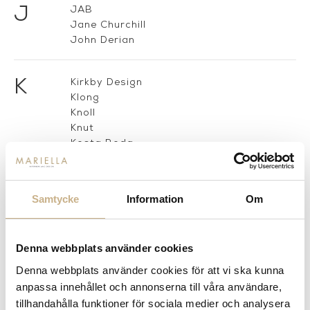
J
JAB
Jane Churchill
John Derian
K
Kirkby Design
Klong
Knoll
Knut
Kosta Boda
Kristina Dam
Samtycke
Information
Om
L
Layered
Lee Broom
Lelièvre
Lexington
Denna webbplats använder cookies
Lintex
Denna webbplats använder cookies för att vi ska kunna
Lorenzo Castillo
anpassa innehållet och annonserna till våra användare,
Louis Poulsen
tillhandahålla funktioner för sociala medier och analysera
Louise Roe