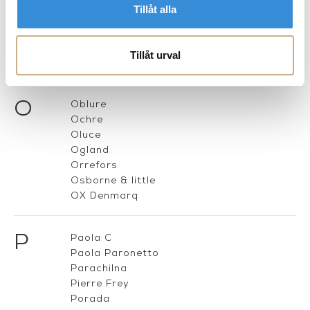
Tillåt alla
N
Nemo Lighting
Nina Campbell
New Works
Tillåt urval
Nobilis
O
Oblure
Ochre
Oluce
Ogland
Orrefors
Osborne & little
OX Denmarq
P
Paola C
Paola Paronetto
Parachilna
Pierre Frey
Porada