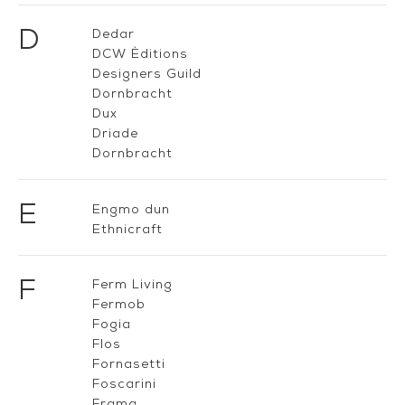
D
Dedar
DCW Èditions
Designers Guild
Dornbracht
Dux
Driade
Dornbracht
E
Engmo dun
Ethnicraft
F
Ferm Living
Fermob
Fogia
Flos
Fornasetti
Foscarini
Frama