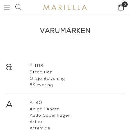
0
VARUMÄRKEN
&
ÉLITIS
&tradition
Örsjö Belysning
&Klevering
A
ATBO
Abigail Ahern
Audo Copenhagen
Arflex
Artemide