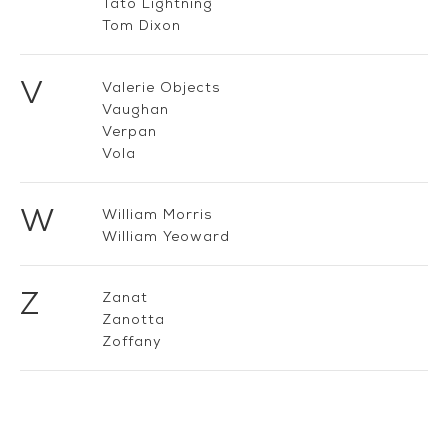
Tato Lightning
Tom Dixon
V
Valerie Objects
Vaughan
Verpan
Vola
W
William Morris
William Yeoward
Z
Zanat
Zanotta
Zoffany