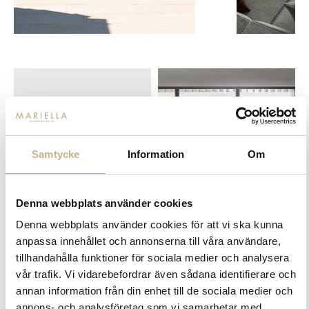
Samtycke
Information
Om
Denna webbplats använder cookies
Fler varianter
Beställningsvara
Beställningsvara
Denna webbplats använder cookies för att vi ska kunna
Zanat
Molteni
anpassa innehållet och annonserna till våra användare,
NERA TABLE HIGH - SIDOBORD I
MODULSOFFA - GREGOR
tillhandahålla funktioner för sociala medier och analysera
VALNÖT
vår trafik. Vi vidarebefordrar även sådana identifierare och
13.780 kr
annan information från din enhet till de sociala medier och
annons- och analysföretag som vi samarbetar med.