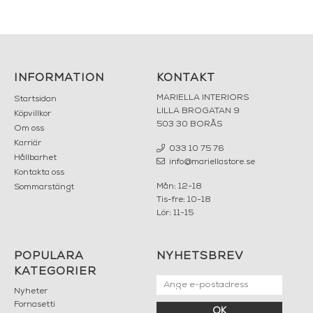
INFORMATION
KONTAKT
MARIELLA INTERIORS
Startsidan
LILLA BROGATAN 9
Köpvillkor
503 30 BORÅS
Om oss
Karriär
033 10 75 76
Hållbarhet
info@mariellastore.se
Kontakta oss
Mån: 12-18
Sommarstängt
Tis-fre: 10-18
Lör: 11-15
POPULÄRA
NYHETSBREV
KATEGORIER
Nyheter
Fornasetti
OK