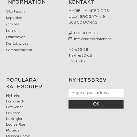
INFORMATION
KONTAKT
MARIELLA INTERIORS
Startsidan
LILLA BROGATAN 9
Köpvillkor
503 30 BORÅS
Om oss
Karriär
033 10 75 76
Hållbarhet
info@mariellastore.se
Kontakta oss
Mån: 12-18
Sommarstängt
Tis-fre: 10-18
Lör: 11-15
POPULÄRA
NYHETSBREV
KATEGORIER
Nyheter
Fornasetti
OK
Fotokonst
Layered
Lexington
Louise Roe
Mateus
Missoni Home