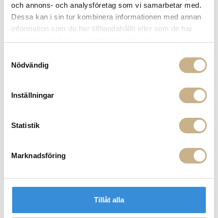
och annons- och analysföretag som vi samarbetar med.
Dessa kan i sin tur kombinera informationen med annan
I lager
I lager
information som du har tillhandahållit eller som de har
FAT - LA VIE EN ROSE
SKÅL - TURNIP
samlat in när du har använt deras tjänster.
459 kr
459 kr
Samtyckesval
Nödvändig
Inställningar
Statistik
Marknadsföring
I lager
I lager
SKÅL - ARTICHOKE
KERAMIKSLEV - ARTICHOKE
459 kr
459 kr
Tillåt alla