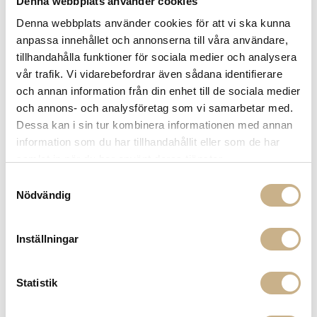
Denna webbplats använder cookies
VAUGHAN
VAUGHAN
BORDSLAMPA - FARNHAM DESK
BORDSLAMPA - ROCK TABLE
Denna webbplats använder cookies för att vi ska kunna
LAMP
LAMP
anpassa innehållet och annonserna till våra användare,
tillhandahålla funktioner för sociala medier och analysera
vår trafik. Vi vidarebefordrar även sådana identifierare
och annan information från din enhet till de sociala medier
och annons- och analysföretag som vi samarbetar med.
Dessa kan i sin tur kombinera informationen med annan
information som du har tillhandahållit eller som de har
samlat in när du har använt deras tjänster.
Samtyckesval
Nödvändig
Fler varianter
I lager
I lager
Tom Dixon
Fornasetti
BORDSLAMPA - MELT PORTABLE
LAMPFOT - GIARDINO
Inställningar
GOLD LED
SETTECENTESCO GREEN/IVORY
4.050 kr
18.600 kr
Statistik