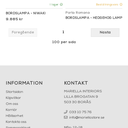
I lager
Beställningsvara
Porta Romana
BORDSLAMPA - NIWAKI
BORDSLAMPA - HEDGEHOG LAMP
9.885 kr
1
Föregående
Nästa
100 per sida
INFORMATION
KONTAKT
MARIELLA INTERIORS
Startsidan
LILLA BROGATAN 9
Köpvillkor
503 30 BORÅS
Om oss
Karriär
033 10 75 76
Hållbarhet
info@mariellastore.se
Kontakta oss
Mån: 12-18
Sommarstängt