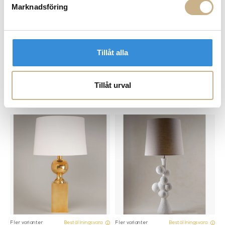
Marknadsföring
Tillåt alla
Fler varianter
Beställningsvara
Beställningsvara
Tillåt urval
VAUGHAN
VAUGHAN
BORDSLAMPA - MONMOUTH
BORDSLAMPA - MOUGINS TABLE
TABLE LAMP
LAMP
Fler varianter
Fler varianter
Beställningsvara
Beställningsvara