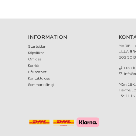
INFORMATION
KONT
MARIELL
Startsidan
LILLA B
Köpvillkor
503 30 
Om oss
Karriär
033 10
Hållbarhet
info@ma
Kontakta oss
Mån: 12-
Sommarstängt
Tis-fre: 1
Lör: 11-15