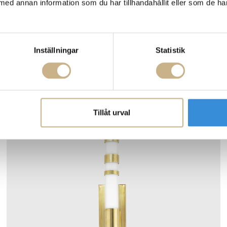
med annan information som du har tillhandahållit eller som de ha
Fler varianter
Beställningsvara
Inställningar
Statistik
Örsjö Belysning
ÖRSJÖ BELYSNING - SKYLINE VÄGGLAMPA
9.150 kr
Tillåt urval