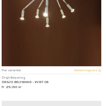
Fler varianter
Beställningsvara
Örsjö Belysning
ÖRSJÖ BELYSNING - KVIST 06
25.150 kr