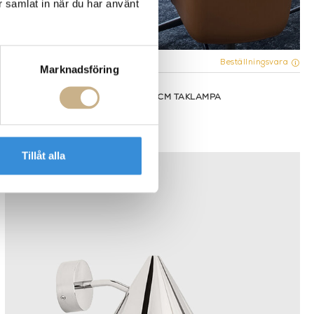
r samlat in när du har använt
Fler varianter
Beställningsvara
Marknadsföring
Örsjö Belysning
ÖRSJÖ BELYSNING - SKYLINE 50 CM TAKLAMPA
41.950 kr
Tillåt alla