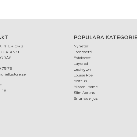
AKT
POPULÄRA KATEGORI
A INTERIORS
Nyheter
ROGATAN 9
Fornasetti
BORÅS
Fotokonst
Layered
 75 76
Lexington
riellastore.se
Louise Roe
Mateus
18
Missoni Home
0-18
Slim Aarons
Snurrade ljus