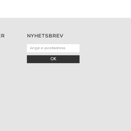
ER
NYHETSBREV
OK