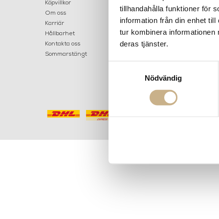
LILLA B
Köpvillkor
tillhandahålla funktioner för
503 30 
Om oss
information från din enhet t
Karriär
033 10
tur kombinera informationen 
Hållbarhet
info@ma
deras tjänster.
Kontakta oss
Mån: 12-
Sommarstängt
Tis-fre: 1
Samtyckesval
Lör: 11-15
Nödvändig