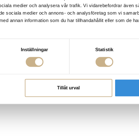
ROGATAN 9
Fornasetti
 sociala medier och analysera vår trafik. Vi vidarebefordrar även 
BORÅS
Fotokonst
ill de sociala medier och annons- och analysföretag som vi samar
Layered
 75 76
Lexington
med annan information som du har tillhandahållit eller som de ha
riellastore.se
Louise Roe
Mateus
18
Missoni Home
0-18
Slim Aarons
Snurrade ljus
Inställningar
Statistik
Tillåt urval