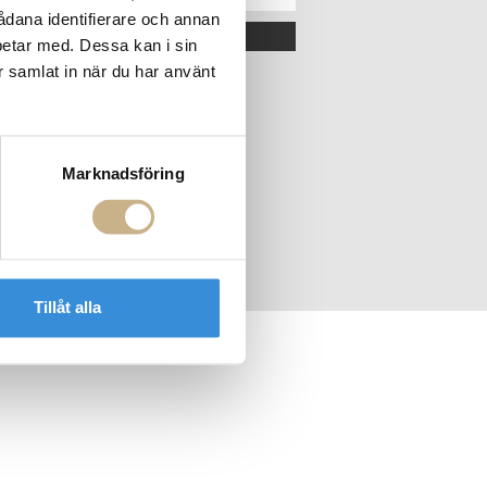
sådana identifierare och annan
OK
betar med. Dessa kan i sin
r samlat in när du har använt
Marknadsföring
Tillåt alla