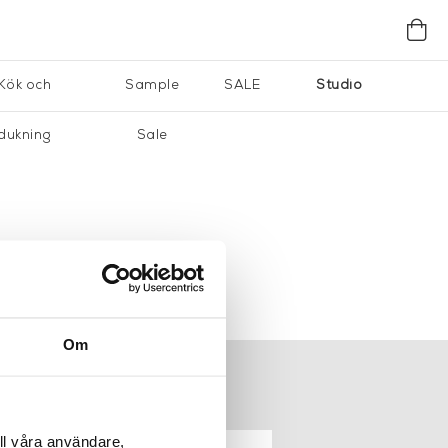
Kök och
Sample
SALE
Studio
dukning
Sale
Om
ER
NYHETSBREV
ll våra användare,