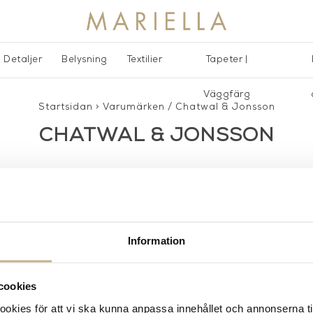
Detaljer
Belysning
Textilier
Tapeter |
Väggfärg
Startsidan
>
Varumärken
/
Chatwal & Jonsson
CHATWAL & JONSSON
Information
AKT
POPULÄRA KATEGORI
cookies
A INTERIORS
Nyheter
kies för att vi ska kunna anpassa innehållet och annonserna ti