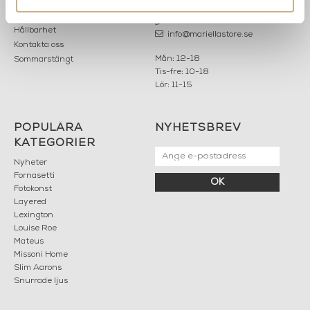
Om oss
Karriär
033 10 75 76
Hållbarhet
info@mariellastore.se
Kontakta oss
Mån: 12-18
Sommarstängt
Tis-fre: 10-18
Lör: 11-15
POPULÄRA
NYHETSBREV
KATEGORIER
Nyheter
Fornasetti
OK
Fotokonst
Layered
Lexington
Louise Roe
Mateus
Missoni Home
Slim Aarons
Snurrade ljus