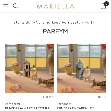
0
Startsidan
>
Varumärken
/
Fornasetti
/
Parfym
PARFYM
I lager
I lager
Fornasetti
Fornasetti
RUMSSPRAY - ARCHITETTURA
RUMSSPRAY- FARFALLE E