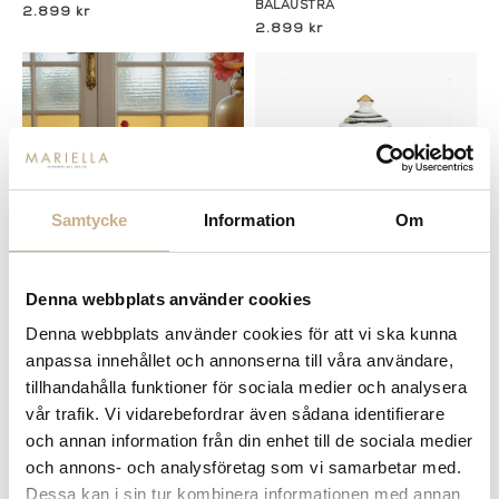
BALAUSTRA
2.899 kr
2.899 kr
Samtycke
Information
Om
I lager
I lager
Denna webbplats använder cookies
Fornasetti
Fornasetti
Denna webbplats använder cookies för att vi ska kunna
RUMSSPRAY - FRAGRANCE
RUMSSPRAY - TEMA E
anpassa innehållet och annonserna till våra användare,
FRUTTO PROIBITO
VARIAZIONI - FRAGRANZA
FRUTTO PROIBITO
tillhandahålla funktioner för sociala medier och analysera
2.899 kr
2.899 kr
vår trafik. Vi vidarebefordrar även sådana identifierare
och annan information från din enhet till de sociala medier
och annons- och analysföretag som vi samarbetar med.
Dessa kan i sin tur kombinera informationen med annan