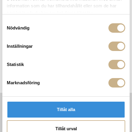
information som du har tillhandahållit eller som de har
samlat in när du har använt deras tjänster.
Samtyckesval
Nödvändig
I lager
I lager
Inställningar
Fornasetti
Fornasetti
RUMSSPRAY - TRA I FIORI -
RUMSSPRAY - BOCCHE - FRUTTO
FRAGRANZA GIARDINO SEGRETO
PROIBITO
Statistik
2.899 kr
2.899 kr
Marknadsföring
Tillåt alla
INFORMATION
KONTAKT
MARIELLA INTERIORS
Startsidan
LILLA BROGATAN 9
Köpvillkor
Tillåt urval
503 30 BORÅS