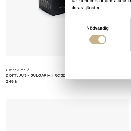
tur kombinera informationen 
deras tjänster.
Samtyckesval
Nödvändig
I lager
Cereria Mollá
DOFTLJUS - BULGARIAN ROSE & OUD
249 kr