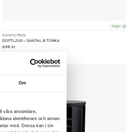
I lager
Cereria Mollá
DOFTLJUS - SANTAL & TONKA
249 kr
Om
ll våra användare,
sådana identifierare och annan
betar med. Dessa kan i sin