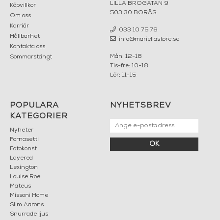
LILLA BROGATAN 9
Köpvillkor
503 30 BORÅS
Om oss
Karriär
033 10 75 76
Hållbarhet
info@mariellastore.se
Kontakta oss
Mån: 12-18
Sommarstängt
Tis-fre: 10-18
Lör: 11-15
POPULÄRA
NYHETSBREV
KATEGORIER
Nyheter
Fornasetti
OK
Fotokonst
Layered
Lexington
Louise Roe
Mateus
Missoni Home
Slim Aarons
Snurrade ljus