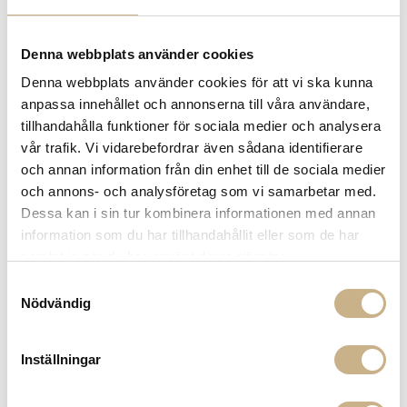
Fler varianter
Beställningsvara
Beställningsvara
VAUGHAN
Denna webbplats använder cookies
VÄGGLAMPA - POUDRIER
VÄGGLAMPA - BURITON FLUSH
6.500 kr
Denna webbplats använder cookies för att vi ska kunna
CEILING AND WALL LIGHT
anpassa innehållet och annonserna till våra användare,
tillhandahålla funktioner för sociala medier och analysera
vår trafik. Vi vidarebefordrar även sådana identifierare
och annan information från din enhet till de sociala medier
och annons- och analysföretag som vi samarbetar med.
Dessa kan i sin tur kombinera informationen med annan
information som du har tillhandahållit eller som de har
samlat in när du har använt deras tjänster.
Samtyckesval
Fler varianter
Fler varianter
I lager
Beställningsvara
Nödvändig
VÄGGLAMPA - LIGHT ME TENDER
TELL ME STORIES - SPEGEL MED
BELYSNING
7.275 kr
18.360 kr
Inställningar