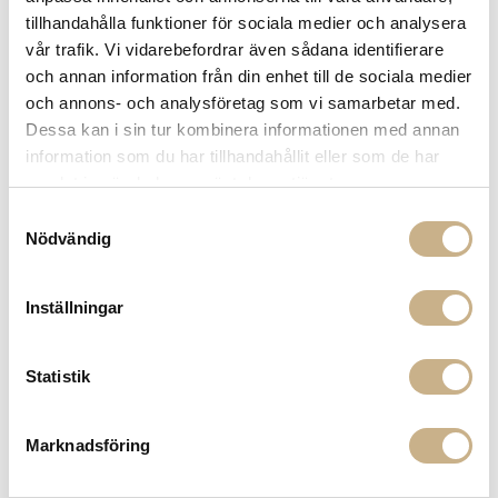
tillhandahålla funktioner för sociala medier och analysera
vår trafik. Vi vidarebefordrar även sådana identifierare
och annan information från din enhet till de sociala medier
och annons- och analysföretag som vi samarbetar med.
I lager
I lager
Dessa kan i sin tur kombinera informationen med annan
BORDSUNDERLÄGG - LINO ARENA
BORDSUNDERLÄGG - ANTIGUO
information som du har tillhandahållit eller som de har
BLUE
199 kr
samlat in när du har använt deras tjänster.
249 kr
Samtyckesval
Nödvändig
Inställningar
Statistik
Marknadsföring
I lager
BORDSUNDERLÄGG - LOVE