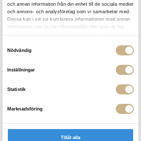
och annan information från din enhet till de sociala medier
och annons- och analysföretag som vi samarbetar med.
Fler varianter
Fler varianter
Beställningsvara
Beställningsvara
Dessa kan i sin tur kombinera informationen med annan
&tradition
&tradition
information som du har tillhandahållit eller som de har
PENDANT - BLOWN SW3
FLOWERPOT VP1
samlat in när du har använt deras tjänster.
3.855 kr
2.680 kr
Samtyckesval
Nödvändig
Inställningar
Statistik
Marknadsföring
Fler varianter
Fler varianter
Beställningsvara
Beställningsvara
&tradition
&tradition
FLOWERPOT VP2
SIDOBORD - LATO LN8
6.260 kr
5.665 kr
Tillåt alla