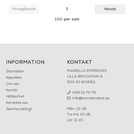
1
Föregående
Nästa
100 per sida
INFORMATION
KONTAKT
MARIELLA INTERIORS
Startsidan
LILLA BROGATAN 9
Köpvillkor
503 30 BORÅS
Om oss
Karriär
033 10 75 76
Hållbarhet
info@mariellastore.se
Kontakta oss
Mån: 12-18
Sommarstängt
Tis-fre: 10-18
Lör: 11-15