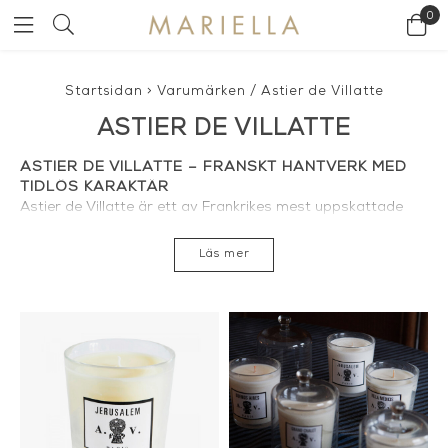
0
Startsidan
>
Varumärken
/
Astier de Villatte
ASTIER DE VILLATTE
ASTIER DE VILLATTE – FRANSKT HANTVERK MED
TIDLÖS KARAKTÄR
Astier de Villatte är ett av Frankrikes mest uppskattade
designhus och känt för sina handgjorda keramiska föremål,
doftljus, rumsdofter och inredningsdetaljer. Varumärket
Läs mer
grundades i Paris 1996 av Benoît Astier de Villatte och Ivan
Pericoli och har sedan dess blivit en internationell referens
inom exklusiv fransk design och hantverk.
HANDGJORD KERAMIK FRÅN PARIS
Astier de Villattes keramik tillverkas för hand i Paris enligt
traditionella metoder som för vidare arvet från 1700-talets
franska keramikhantverk. De karakteristiska föremålen
skapas av mörk lera och glaseras med en mjukt vit glasyr
som ger varje objekt dess unika uttryck. Små variationer i