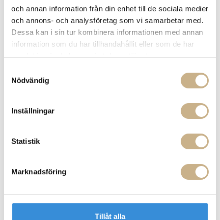
och annan information från din enhet till de sociala medier
och annons- och analysföretag som vi samarbetar med.
Dessa kan i sin tur kombinera informationen med annan
information som du har tillhandahållit eller som de har
samlat in när du har använt deras tjänster.
Samtyckesval
I lager
I lager
Nödvändig
ASTIER de VILLATTE
ASTIER de VILLATTE
SNOOPY FOR GLASS CANDLES
FAT - BALEINE J. DERIAN
2.050 kr
2.050 kr
Inställningar
Statistik
Marknadsföring
Tillåt alla
I lager
I lager