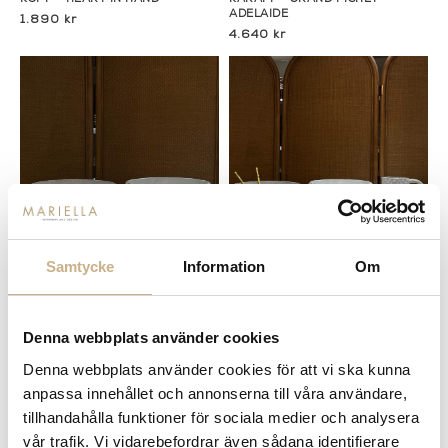
ADELAIDE
1.890 kr
4.640 kr
Samtycke
Information
Om
I lager
I lager
ASTIER de VILLATTE
ASTIER de VILLATTE
SKÅL - GRAND SALADIER
SKÅL - SALADIER ADELAIDE
ADELAIDE
Denna webbplats använder cookies
2.990 kr
4.290 kr
Denna webbplats använder cookies för att vi ska kunna
anpassa innehållet och annonserna till våra användare,
tillhandahålla funktioner för sociala medier och analysera
vår trafik. Vi vidarebefordrar även sådana identifierare