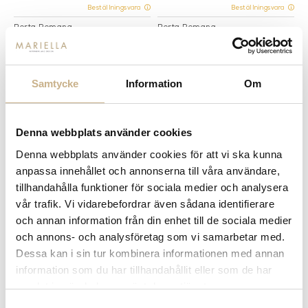
Beställningsvara
Beställningsvara
Porta Romana
Porta Romana
VÄGGLAMPA - HOLDEN LARGE
VÄGGLAMPA - JORDAN
Samtycke
Information
Om
Denna webbplats använder cookies
Denna webbplats använder cookies för att vi ska kunna
anpassa innehållet och annonserna till våra användare,
tillhandahålla funktioner för sociala medier och analysera
vår trafik. Vi vidarebefordrar även sådana identifierare
Beställningsvara
Beställningsvara
och annan information från din enhet till de sociala medier
Porta Romana
Porta Romana
VÄGGLAMPA - HOLDEN
VÄGGLAMPA - HOLDEN SINGLE
och annons- och analysföretag som vi samarbetar med.
DOWNLIGHT SINGLE
Dessa kan i sin tur kombinera informationen med annan
information som du har tillhandahållit eller som de har
samlat in när du har använt deras tjänster.
Samtyckesval