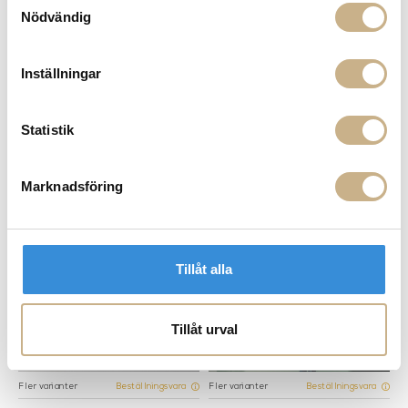
Nödvändig
Inställningar
Statistik
Fler varianter
Fler varianter
Beställningsvara
Beställningsvara
Porta Romana
Porta Romana
SPEGEL - CRATER
SPEGEL - TEATRO
Marknadsföring
Tillåt alla
Tillåt urval
Fler varianter
Fler varianter
Beställningsvara
Beställningsvara