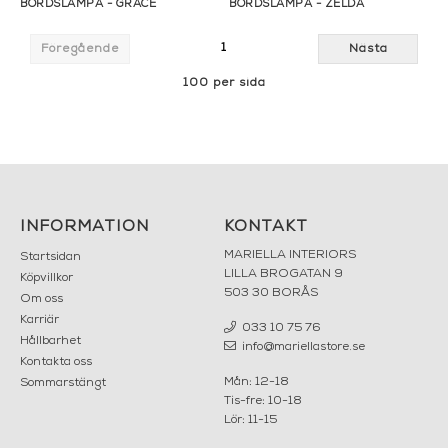
BORDSLAMPA - GRACE
BORDSLAMPA - ZELDA
1
Föregående
Nästa
100 per sida
INFORMATION
KONTAKT
MARIELLA INTERIORS
Startsidan
LILLA BROGATAN 9
Köpvillkor
503 30 BORÅS
Om oss
Karriär
033 10 75 76
Hållbarhet
info@mariellastore.se
Kontakta oss
Mån: 12-18
Sommarstängt
Tis-fre: 10-18
Lör: 11-15