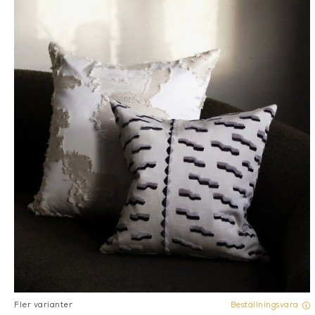
Hos Mariella finner du de
inredningsvarumärken. Oa
kuddar finns alternativ s
MÅTTSYDDA KUDDFODR
För dig som inte hittar r
uppskattat alternativ. Ge
soffkuddar som är helt a
SKAPA EN PERSONLI
Prydnadskuddar är en av i
addera färg och skapa ko
mönster kan du skapa ett 
BESTÄLL KUDDFODRA
Hos Mariella kan du bestä
enstaka prydnadskudde elle
harmonierar med ditt hem
Kontakta oss via telefon
utförande.
Fler varianter
Beställningsvara