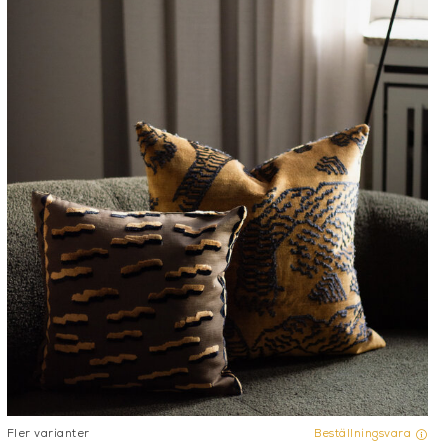
 och
exklusiva statement-
ttsydda kuddfodral ett
edningstyger kan du skapa
ndra känslan i ett rum,
ka former, material och
ett om du söker en
taljer för ett resultat som
tt välja tyg, storlek och
Fler varianter
Beställningsvara