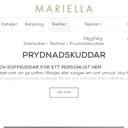
Detaljer
Belysning
Textilier
Tapeter |
Väggfärg
Startsidan
>
Textilier
/
Prydnadskuddar
PRYDNADSKUDDAR
H SOFFKUDDAR FÖR ETT PERSONLIGT HEM
lt sätt att ge soffan, fåtöljen eller sängen ett nytt uttryck. Hos M
l i noggrant utvalda material, färger och mönster från välkända
der vi även måttsydda kuddfodral i de tyger vi säljer. Du väljer sjä
 passar perfekt i ditt hem.
Läs mer
RAL OCH DESIGNKUDDAR
både klassiska och moderna prydnadskuddar som lyfter inrednin
kombination av färger, strukturer och storlekar kan soffkuddar f
uttryck.