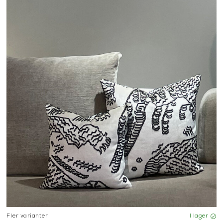
signkuddar och kuddfodral från några av världens främsta textil-
vsett om du söker diskreta naturtoner, dekorativa mönster eller 
om passar såväl tidlösa som mer personliga inredningsstilar.
AL I VALFRITT TYG
ätt storlek eller utförande bland våra färdiga modeller är våra må
nom att välja bland vårt stora urval av exklusiva möbel- och inr
npassade efter dina önskemål.
G INREDNING MED PRYDNADSKUDDAR
nredningens mest användbara detaljer. De gör det enkelt att förä
ntraster utan att byta ut större möbler. Genom att kombinera oli
personligt och harmoniskt uttryck som håller över tid.
L EFTER DINA ÖNSKEMÅL
lla måttsydda kuddfodral i valfritt tyg från vårt sortiment. Oavs
r flera soffkuddar hjälper vi dig att hitta rätt tyg, storlek och de
.
033-10 75 76
eller e-post
info@mariellastore.se
så hjälper vi dig a
Fler varianter
I lager