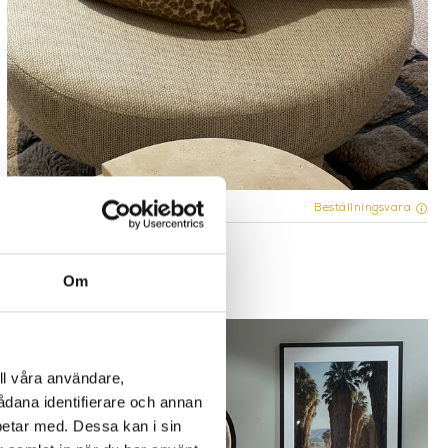
Fler varianter
Beställningsvara
KUDDE - ÉLITIS VERNER
2.450 kr
Om
ll våra användare,
sådana identifierare och annan
betar med. Dessa kan i sin