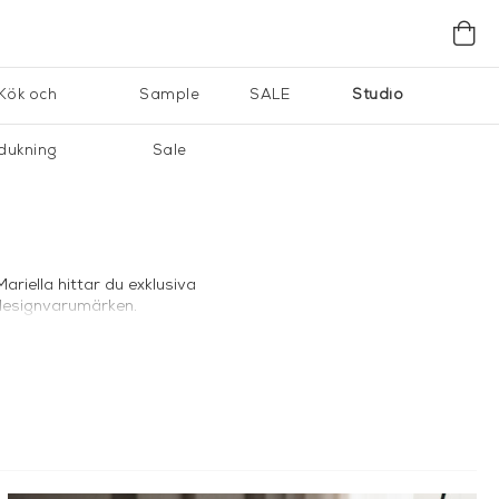
Kök och
Sample
SALE
Studio
dukning
Sale
ariella hittar du exklusiva
 designvarumärken.
lv tyg och storlek för att
gen och skapar en
örvandla ett helt rum och