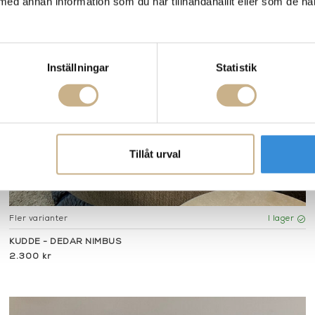
med annan information som du har tillhandahållit eller som de ha
Inställningar
Statistik
Tillåt urval
Fler varianter
I lager
KUDDE - DEDAR NIMBUS
2.300 kr