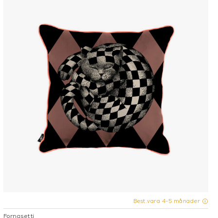
Best.vara 4-5 månader
Fornasetti