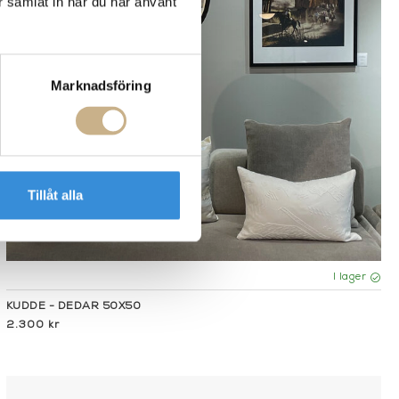
r samlat in när du har använt
Marknadsföring
Tillåt alla
I lager
KUDDE - DEDAR 50X50
2.300 kr