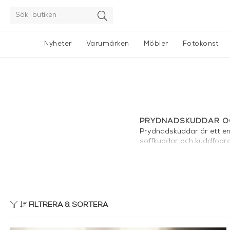
Nyheter
Varumärken
Möbler
Fotokonst
PRYDNADSKUDDAR OC
Prydnadskuddar är ett enke
soffkuddar och kuddfodra
Söker du något unikt erbju
skapa prydnadskuddar som
EXKLUSIVA KUDDFOD
Vårt sortiment omfattar 
FILTRERA & SORTERA
ombonad känsla. Med rätt 
ge ett mer genomarbetat 