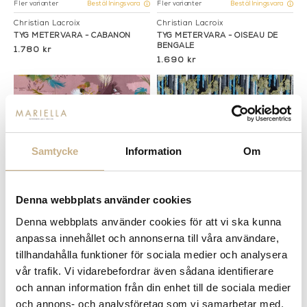
Fler varianter
Fler varianter
Beställningsvara
Beställningsvara
Christian Lacroix
Christian Lacroix
TYG METERVARA - CABANON
TYG METERVARA - OISEAU DE
BENGALE
1.780 kr
1.690 kr
Samtycke
Information
Om
Denna webbplats använder cookies
Denna webbplats använder cookies för att vi ska kunna
Fler varianter
Fler varianter
Beställningsvara
Beställningsvara
anpassa innehållet och annonserna till våra användare,
Christian Lacroix
Christian Lacroix
tillhandahålla funktioner för sociala medier och analysera
TYG METERVARA - OISEAU FLEUR
TYG METERVARA - WISTERIA
BOURGEON
ALBA
vår trafik. Vi vidarebefordrar även sådana identifierare
3.890 kr
5.065 kr
och annan information från din enhet till de sociala medier
och annons- och analysföretag som vi samarbetar med.