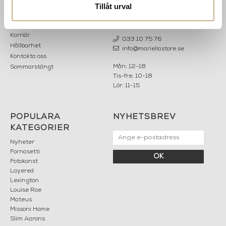
MARIELLA INTERIORS
Startsidan
Tillåt urval
LILLA BROGATAN 9
Köpvillkor
503 30 BORÅS
Om oss
Karriär
033 10 75 76
Hållbarhet
info@mariellastore.se
Kontakta oss
Mån: 12-18
Sommarstängt
Tis-fre: 10-18
Lör: 11-15
POPULÄRA
NYHETSBREV
KATEGORIER
Nyheter
Fornasetti
OK
Fotokonst
Layered
Lexington
Louise Roe
Mateus
Missoni Home
Slim Aarons