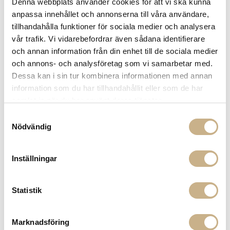
Denna webbplats använder cookies för att vi ska kunna
Beställningsvara
Beställningsvara
anpassa innehållet och annonserna till våra användare,
tillhandahålla funktioner för sociala medier och analysera
PLÄD - TIE DYE 14
BLANKET - STITCHING ROST RED
6.695 kr
3.499 kr
vår trafik. Vi vidarebefordrar även sådana identifierare
och annan information från din enhet till de sociala medier
och annons- och analysföretag som vi samarbetar med.
Dessa kan i sin tur kombinera informationen med annan
information som du har tillhandahållit eller som de har
samlat in när du har använt deras tjänster.
Samtyckesval
Nödvändig
Inställningar
Beställningsvara
Beställningsvara
BLANKET - COLOR BLOCK PURPLE
BLANKET - COLOR BLOCK WHITE
GREEN
BLACK GREY
Statistik
4.980 kr
4.980 kr
Marknadsföring