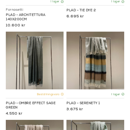
I lager
I lager
Fornasetti
PLÄD - TIE DYE 2
PLÄD - ARCHITETTURA
6.695 kr
140X200CM
10.600 kr
Beställningsvara
I lager
PLÄD - OMBRE EFFECT SAGE
PLÄD - SERENETY 1
GREEN
3.675 kr
4.550 kr