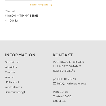
Beställningsvara
Missoni
MISSONI - TIMMY BEIGE
4.400 kr
INFORMATION
KONTAKT
MARIELLA INTERIORS
Startsidan
LILLA BROGATAN 9
Köpvillkor
503 30 BORÅS
Om oss
Karriär
033 10 75 76
Hållbarhet
info@mariellastore.se
Kontakta oss
Mån: 12-18
Sommarstängt
Tis-fre: 10-18
Lör: 11-15