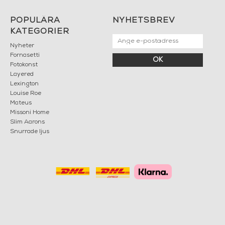
POPULÄRA
NYHETSBREV
KATEGORIER
Nyheter
Fornasetti
OK
Fotokonst
Layered
Lexington
Louise Roe
Mateus
Missoni Home
Slim Aarons
Snurrade ljus