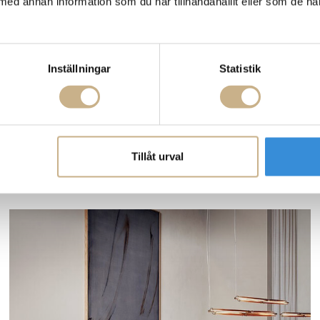
med annan information som du har tillhandahållit eller som de ha
Inställningar
Statistik
Fler varianter
Beställningsvara
Molteni&C
SOFFBORD - MAYLIS
Tillåt urval