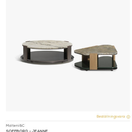
Beställningsvara
Molteni&C
SOFFBORD - JEANNE