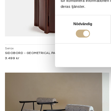
tur kombinera informationen 
deras tjänster.
Samtyckesval
Nödvändig
I lager
Serax
SIDOBORD - GEOMETRICAL PAWN
3.499 kr