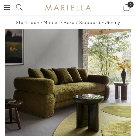
0
Startsidan
>
Möbler
/
Bord
/
Sidobord - Jimmy