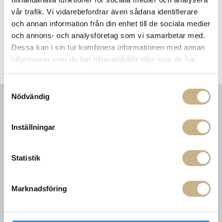
vår trafik. Vi vidarebefordrar även sådana identifierare
och annan information från din enhet till de sociala medier
och annons- och analysföretag som vi samarbetar med.
Dessa kan i sin tur kombinera informationen med annan
Tyg metervara - PETIT
Fåtölj - Verso Slipper chair
information som du har tillhandahållit eller som de har
SCEAUX
samlat in när du har använt deras tjänster.
Samtyckesval
Nödvändig
INFORMATION
KONTAKT
Inställningar
MARIELLA INTERIORS
Startsidan
LILLA BROGATAN 9
Köpvillkor
503 30 BORÅS
Om oss
Statistik
Karriär
033 10 75 76
Hållbarhet
info@mariellastore.se
Kontakta oss
Marknadsföring
Mån: 12-18
Sommarstängt
Tis-fre: 10-18
Lör: 11-15