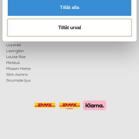
Tillåt alla
POPULÄRA
NYHETSBREV
KATEGORIER
Tillåt urval
Nyheter
Fornasetti
OK
Fotokonst
Layered
Lexington
Louise Roe
Mateus
Missoni Home
Slim Aarons
Snurrade ljus