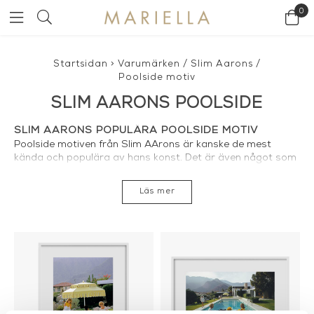
0
Startsidan
>
Varumärken
/
Slim Aarons
/
Poolside motiv
SLIM AARONS POOLSIDE
SLIM AARONS POPULÄRA POOLSIDE MOTIV
Poolside motiven från Slim AArons är kanske de mest
kända och populära av hans konst. Det är även något som
märks hos oss på Mariella. Vi säljer många tavlor och
motiv från Slim Aaron men Poolside motiven är de mest
Läs mer
efterfrågade och eftertraktade. De populäraste poolside
motiven är
Poolside Gossip
Poolside Gathering
Poolside
Social
Poolside Loungers
och
Poolside Backgammon
. eller
varför inte alla Poolside motiv i ett? I
Slim Aarons Coffe
table book
finns alla vackra Poolside motiv samlade.
POOLISDE FOTOKONST MED ELLER UTAN
RAM
Hos Mariella kan du välja mellan att få dessa stilrena