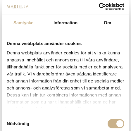
Poolside motiv med eller utan inramning. Du gör enkelt dina
val väl inne på respektive produkt. Hör gärna av dig om du
har några frågor eller funderingar. Vi finns här för dig.
Samtycke
Information
Om
Beställningsvara 3-4
Beställningsvara 3-4
Fler
Fler
varianter
varianter
veckor
veckor
Slim Aarons
Slim Aarons
Denna webbplats använder cookies
FOTOKONST - PALM SPRINGS
FOTOKONST - POOLSIDE GOSSIP
LIFE
Denna webbplats använder cookies för att vi ska kunna
7.995 kr
7.995 kr
anpassa innehållet och annonserna till våra användare,
tillhandahålla funktioner för sociala medier och analysera
vår trafik. Vi vidarebefordrar även sådana identifierare
och annan information från din enhet till de sociala medier
och annons- och analysföretag som vi samarbetar med.
Dessa kan i sin tur kombinera informationen med annan
information som du har tillhandahållit eller som de har
samlat in när du har använt deras tjänster.
Samtyckesval
Nödvändig
Beställningsvara 3-4
Beställningsvara 3-4
Fler
Fler
varianter
varianter
veckor
veckor