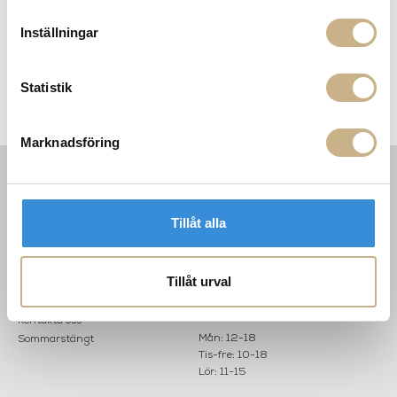
Slim Aarons
Slim Aarons
Inställningar
FOTOKONST - POOLSIDE
FOTOKONST - POOLSIDE
GATHERING
LOUNGERS
7.995 kr
7.995 kr
Statistik
Marknadsföring
INFORMATION
KONTAKT
Tillåt alla
MARIELLA INTERIORS
Startsidan
LILLA BROGATAN 9
Köpvillkor
503 30 BORÅS
Om oss
Tillåt urval
Karriär
033 10 75 76
Hållbarhet
info@mariellastore.se
Kontakta oss
Mån: 12-18
Sommarstängt
Tis-fre: 10-18
Lör: 11-15