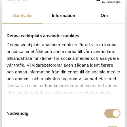
Samtycke
Information
Om
Denna webbplats använder cookies
Denna webbplats använder cookies för att vi ska kunna
Fler varianter
Beställningsvara
Beställningsvara
anpassa innehållet och annonserna till våra användare,
Massproductions
Massproductions
tillhandahålla funktioner för sociala medier och analysera
SANDER TABLE - SIDOBORD
DRAFT SIDE TABLE
vår trafik. Vi vidarebefordrar även sådana identifierare
17.650 kr
8.750 kr
och annan information från din enhet till de sociala medier
och annons- och analysföretag som vi samarbetar med.
Dessa kan i sin tur kombinera informationen med annan
information som du har tillhandahållit eller som de har
samlat in när du har använt deras tjänster.
Samtyckesval
Nödvändig