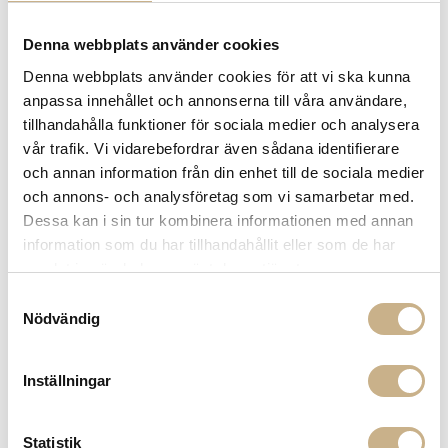
Denna webbplats använder cookies
Fler varianter
Fler varianter
Beställningsvara
Beställningsvara
Denna webbplats använder cookies för att vi ska kunna
Fornasetti
Fornasetti
anpassa innehållet och annonserna till våra användare,
TAPET - FRUTTA E GEOMETRICO
TAPET - VISTA MEDITERRANEA
4.550 kr
6.495 kr
tillhandahålla funktioner för sociala medier och analysera
vår trafik. Vi vidarebefordrar även sådana identifierare
och annan information från din enhet till de sociala medier
och annons- och analysföretag som vi samarbetar med.
Dessa kan i sin tur kombinera informationen med annan
information som du har tillhandahållit eller som de har
samlat in när du har använt deras tjänster.
Samtyckesval
Nödvändig
Fler varianter
Fler varianter
Beställningsvara
Beställningsvara
Inställningar
Fornasetti
Fornasetti
TAPET - ORTENSIA
TAPET - FOGLIE E SCIMMI
5.040 kr
5.525 kr
Statistik