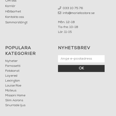
Om oss
Karriär
033 10 75 76
Hållbarhet
info@mariellastore.se
Kontakta oss
Mån: 12-18
Sommarstängt
Tis-fre: 10-18
Lör: 11-15
POPULÄRA
NYHETSBREV
KATEGORIER
Nyheter
Fornasetti
OK
Fotokonst
Layered
Lexington
Louise Roe
Mateus
Missoni Home
Slim Aarons
Snurrade ljus