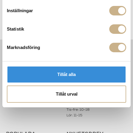
Inställningar
Statistik
Marknadsföring
INFORMATION
KONTAKT
MARIELLA INTERIORS
Startsidan
LILLA BROGATAN 9
Köpvillkor
Tillåt alla
503 30 BORÅS
Om oss
Karriär
033 10 75 76
Hållbarhet
Tillåt urval
info@mariellastore.se
Kontakta oss
Mån: 12-18
Sommarstängt
Tis-fre: 10-18
Lör: 11-15