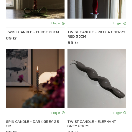
Eftersom de
snurrade ljusen
är tillverkade för hand kan
vissa variationer förekomma bland exemplaren. våra
snurrljus finns i två storlekar, höjd 20 cm respektive 25 cm.
Väl inne på exklusiva ljus, du kanske även skulle gilla våra
I lager
I lager
ljus från
Stoff Nagel
.
TWIST CANDLE - FUDGE 30CM
TWIST CANDLE - PICOTA CHERRY
RED 30CM
89 kr
89 kr
I lager
I lager
SPIN CANDLE - DARK GREY 25
TWIST CANDLE - ELEPHANT
CM
GREY 28CM