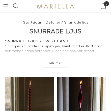
0
Startsidan
>
Detaljer
/
Snurrade ljus
SNURRADE LJUS
SNURRADE LJUS / TWIST CANDLE
Snurrljus, snurrade ljus, spiralljus, twist candles. Kärt barn
har många namn heter det ju och hos oss har dessa
underbara ljus en speciell plats, likaså hos många av våra
kunder. Hos Mariella hittar du snurrade ljus i massa färger
Läs mer
och varianter. Våra stilrena, dekoravtiva snurrade ljus med
en unik lyster och glans gör verkligen pricken över i i de
flesta sammanhang när det kommer till dekoration där
ljuset ska få ta plats.
MER OM VÅRA SNURRADE LJUS
Våra snurrljus/spiralljus är handgjorda och framtagna i
Italien/Spanien. Ljusens fantastiska färger är unikt
framtagna av designteamet på Mariella. Veken är i 100%
bomull vilket hindrar ljusen från att sota och droppa.