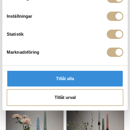
79 kr
79 kr
Inställningar
Statistik
Marknadsföring
I lager
I lager
Tillåt alla
SPIN CANDLE - OLIVE 20 CM
SPIN CANDLE - MARIELLA BLUE
20 CM
59 kr
59 kr
Tillåt urval