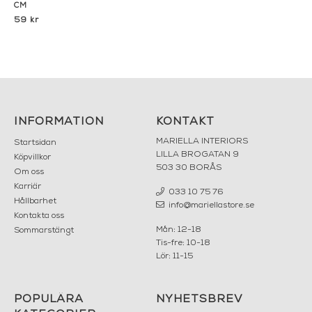
CM
59 kr
INFORMATION
KONTAKT
MARIELLA INTERIORS
Startsidan
LILLA BROGATAN 9
Köpvillkor
503 30 BORÅS
Om oss
Karriär
033 10 75 76
Hållbarhet
info@mariellastore.se
Kontakta oss
Mån: 12-18
Sommarstängt
Tis-fre: 10-18
Lör: 11-15
POPULÄRA
NYHETSBREV