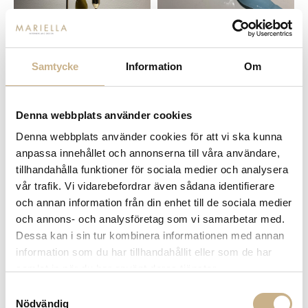
Samtycke
Information
Om
I lager
I lager
TWIST CANDLE - OLIVE 20 CM
TWIST CANDLE - MARIELLA BLUE
20 CM
59 kr
59 kr
Denna webbplats använder cookies
Denna webbplats använder cookies för att vi ska kunna
anpassa innehållet och annonserna till våra användare,
tillhandahålla funktioner för sociala medier och analysera
vår trafik. Vi vidarebefordrar även sådana identifierare
och annan information från din enhet till de sociala medier
och annons- och analysföretag som vi samarbetar med.
Dessa kan i sin tur kombinera informationen med annan
information som du har tillhandahållit eller som de har
samlat in när du har använt deras tjänster.
I lager
I lager
Samtyckesval
SPIN CANDLE - JADE 25 CM
SPIN CANDLE - ELEPHANT GREY
Nödvändig
25 CM