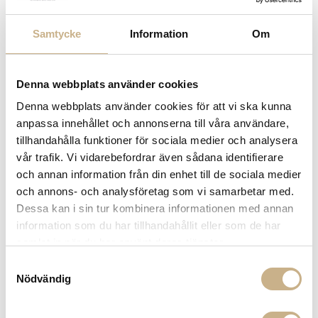
TYG METERVARA FÖR
TYG METERVARA FÖR
UTOMHUSBRUK - YOUNG AND
UTOMHUSBRUK - CAMPUS
LOVELY
Samtycke
Information
Om
2.500 kr
1.895 kr
Denna webbplats använder cookies
Denna webbplats använder cookies för att vi ska kunna
anpassa innehållet och annonserna till våra användare,
tillhandahålla funktioner för sociala medier och analysera
vår trafik. Vi vidarebefordrar även sådana identifierare
och annan information från din enhet till de sociala medier
och annons- och analysföretag som vi samarbetar med.
Dessa kan i sin tur kombinera informationen med annan
Fler varianter
Fler varianter
Beställningsvara
Beställningsvara
information som du har tillhandahållit eller som de har
Dedar
Dedar
samlat in när du har använt deras tjänster.
TYG METERVARA FÖR
TYG METERVARA FÖR
UTOMHUSBRUK - POOL
UTOMHUSBRUK - BASQUETTE
Samtyckesval
2.670 kr
2.500 kr
Nödvändig