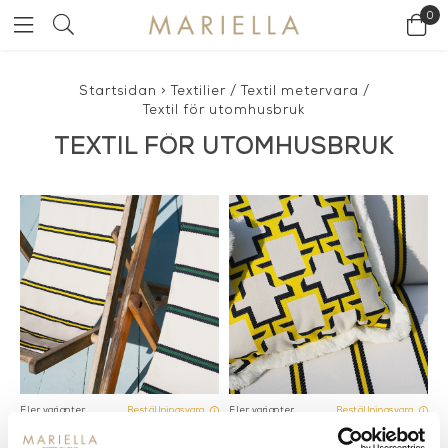
0
Startsidan
>
Textilier
/
Textil metervara
/
Textil för utomhusbruk
TEXTIL FÖR UTOMHUSBRUK
Fler varianter
Fler varianter
Beställningsvara
Beställningsvara
Dedar
Dedar