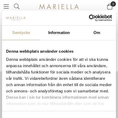
0
Startsidan
>
Varumärken
/
Foscarini
Samtycke
Information
Om
FOSCARINI
Denna webbplats använder cookies
Denna webbplats använder cookies för att vi ska kunna
anpassa innehållet och annonserna till våra användare,
tillhandahålla funktioner för sociala medier och analysera
vår trafik. Vi vidarebefordrar även sådana identifierare
och annan information från din enhet till de sociala medier
INFORMATION
KONTAKT
och annons- och analysföretag som vi samarbetar med.
MARIELLA INTERIORS
Startsidan
Dessa kan i sin tur kombinera informationen med annan
LILLA BROGATAN 9
Köpvillkor
information som du har tillhandahållit eller som de har
503 30 BORÅS
Om oss
samlat in när du har använt deras tjänster.
Karriär
033 10 75 76