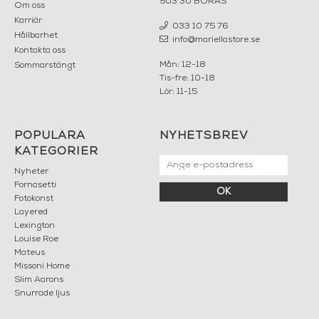
503 30 BORÅS
Om oss
Karriär
033 10 75 76
Hållbarhet
info@mariellastore.se
Kontakta oss
Mån: 12-18
Sommarstängt
Tis-fre: 10-18
Lör: 11-15
POPULÄRA
NYHETSBREV
KATEGORIER
Nyheter
Fornasetti
OK
Fotokonst
Layered
Lexington
Louise Roe
Mateus
Missoni Home
Slim Aarons
Snurrade ljus