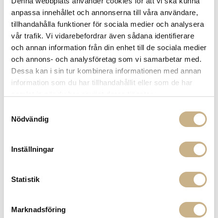
Denna webbplats använder cookies för att vi ska kunna
anpassa innehållet och annonserna till våra användare,
tillhandahålla funktioner för sociala medier och analysera
vår trafik. Vi vidarebefordrar även sådana identifierare
och annan information från din enhet till de sociala medier
och annons- och analysföretag som vi samarbetar med.
Dessa kan i sin tur kombinera informationen med annan
information som du har tillhandahållit eller som de har
samlat in när du har använt deras tjänster.
Samtyckesval
Nödvändig
Inställningar
Fler varianter
Fler varianter
Beställningsvara
Beställningsvara
Gubi
Gubi
TAKLAMPA - MULTI LITE
TAKLAMPA - MULTI LITE
Statistik
PENDANT SMALL
PENDANT
8.000 kr
8.965 kr
Marknadsföring