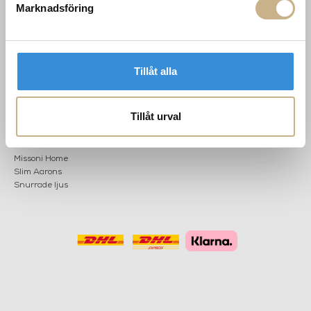
Marknadsföring
POPULÄRA
NEWSLETTER
KATEGORIER
Nyheter
Tillåt alla
Fornasetti
OK
Fotokonst
Layered
Tillåt urval
Lexington
Louise Roe
Mateus
Missoni Home
Slim Aarons
Snurrade ljus