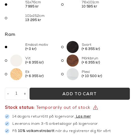
51x76cm
76x101cm
7 995 kr
10 595 kr
101x152cm
13 295 kr
Ram
Endast motiv
Svart
(+ 0 kr)
(+ 6 355 kr)
Vit
Mörkbrun
(+ 6 355 kr)
(+ 6 355 kr)
Ek
Plexi
(+ 6 355 kr)
(+ 10 500 kr)
-
+
ADD TO CART
Stock status:
Temporarily out of stock
14 dagars returrätt på lagervaror.
Läs mer
Leverans inom 3-5 arbetsdagar på lagervaror
Få
10% välkomstrabatt
när du registrerar dig för vårt