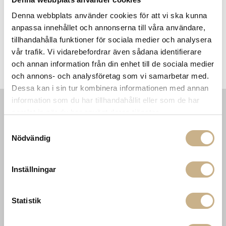
Denna webbplats använder cookies för att vi ska kunna
anpassa innehållet och annonserna till våra användare,
tillhandahålla funktioner för sociala medier och analysera
vår trafik. Vi vidarebefordrar även sådana identifierare
ool
Fotokonst - Kasimir Korybut
Fotokonst - Bettina Graziani
F
och annan information från din enhet till de sociala medier
och annons- och analysföretag som vi samarbetar med.
Dessa kan i sin tur kombinera informationen med annan
information som du har tillhandahållit eller som de har
samlat in när du har använt deras tjänster.
INFORMATION
KONTAKT
Samtyckesval
MARIELLA INTERIORS
Startsidan
Nödvändig
LILLA BROGATAN 9
Köpvillkor
503 30 BORÅS
Om oss
Karriär
Inställningar
033 10 75 76
Hållbarhet
info@mariellastore.se
Kontakta oss
Mån: 12-18
Statistik
Sommarstängt
Tis-fre: 10-18
Lör: 11-15