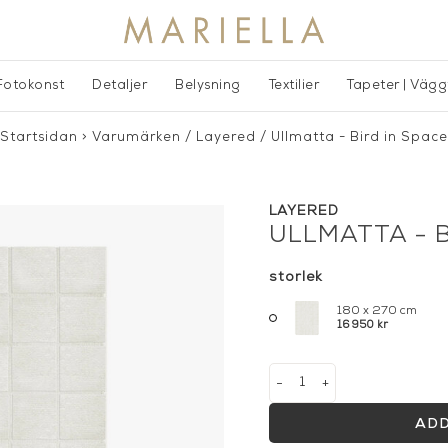
Fotokonst
Detaljer
Belysning
Textilier
Tapeter | Väg
Startsidan
>
Varumärken
/
Layered
/
Ullmatta - Bird in Space
LAYERED
ULLMATTA - B
storlek
180 x 270 cm
16 950 kr
-
+
ADD