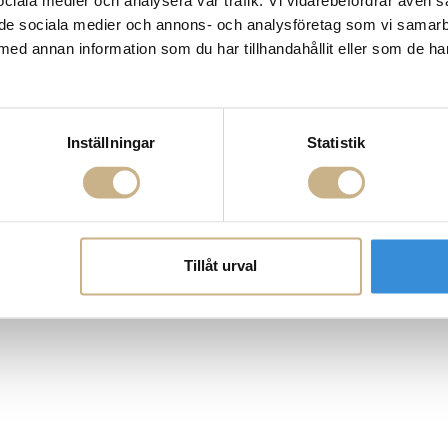
 sociala medier och analysera vår trafik. Vi vidarebefordrar även 
ill de sociala medier och annons- och analysföretag som vi samar
med annan information som du har tillhandahållit eller som de ha
Inställningar
Statistik
Tillåt urval
t Weave Natural
Ullmatta - Cloudberry
Matta - Strat
Bur