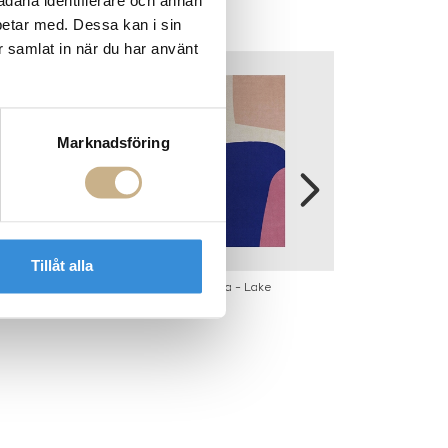
sådana identifierare och annan
betar med. Dessa kan i sin
r samlat in när du har använt
Marknadsföring
Tillåt alla
a Braided Jute
Ullmatta - Lake
LAYERED - 
gundy
WHITE 