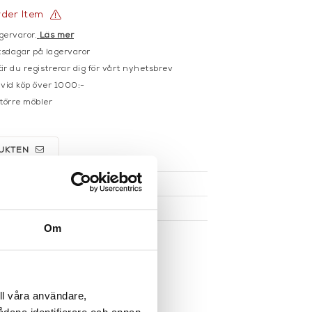
rder Item
gervaror.
Läs mer
sdagar på lagervaror
r du registrerar dig för vårt nyhetsbrev
 vid köp över 1000:-
större möbler
UKTEN
Om
ll våra användare,