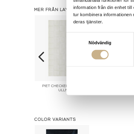
tillhandahålla funktioner för
information från din enhet t
MER FRÅN LAYERED
tur kombinera informationen 
deras tjänster.
Samtyckesval
Nödvändig
ECKED OLIVE
PIET CHECKED BONE WHITE
Matta - Baske
MATTA
ULLMATTA
COLOR VARIANTS