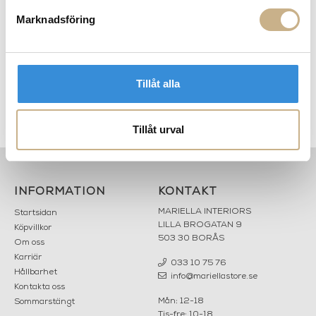
Marknadsföring
Tillåt alla
Matta - Flower Field
Ullmatta - Illusion Mulberry
sky
Tillåt urval
INFORMATION
KONTAKT
MARIELLA INTERIORS
Startsidan
LILLA BROGATAN 9
Köpvillkor
503 30 BORÅS
Om oss
Karriär
033 10 75 76
Hållbarhet
info@mariellastore.se
Kontakta oss
Mån: 12-18
Sommarstängt
Tis-fre: 10-18