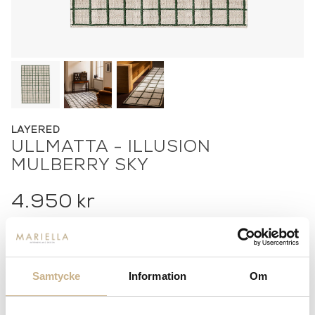
LAYERED
ULLMATTA - ILLUSION
MULBERRY SKY
4.950
kr
-
+
ADD TO CART
Samtycke
Information
Om
Stock status:
Special Order Item