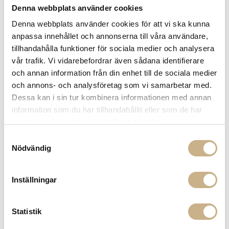
Denna webbplats använder cookies
14 dagars returrätt på lagervaror.
Läs mer
Leverans inom 3-5 arbetsdagar på lagervaror
Denna webbplats använder cookies för att vi ska kunna
Få
10% välkomstrabatt
när du registrerar dig för vårt
anpassa innehållet och annonserna till våra användare,
nyhetsbrev
tillhandahålla funktioner för sociala medier och analysera
Fri frakt på mindra varor vid köp över 1000:-
vår trafik. Vi vidarebefordrar även sådana identifierare
900:- i frakt vid köp av större möbler
och annan information från din enhet till de sociala medier
Hämta i butik
och annons- och analysföretag som vi samarbetar med.
Dessa kan i sin tur kombinera informationen med annan
FRÅGA OSS OM PRODUKTEN
information som du har tillhandahållit eller som de har
samlat in när du har använt deras tjänster.
Samtyckesval
DESCRIPTION
Nödvändig
Inställningar
COLOR VARIANTS
Statistik