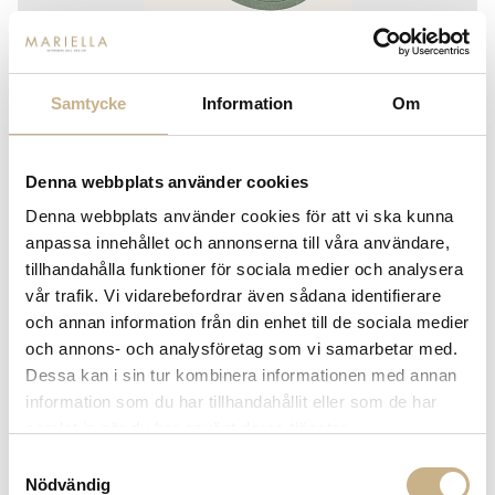
Samtycke
Information
Om
LAYERED
ULLMATTA - BIRD IN SPACE
Denna webbplats använder cookies
storlek
Denna webbplats använder cookies för att vi ska kunna
180 x 270 cm
235 x 350 cm
anpassa innehållet och annonserna till våra användare,
14 950 kr
21 950 kr
tillhandahålla funktioner för sociala medier och analysera
265 x 400 cm
vår trafik. Vi vidarebefordrar även sådana identifierare
28 950 kr
och annan information från din enhet till de sociala medier
och annons- och analysföretag som vi samarbetar med.
-
+
ADD TO CART
Dessa kan i sin tur kombinera informationen med annan
information som du har tillhandahållit eller som de har
Stock status:
Special Order Item
samlat in när du har använt deras tjänster.
14 dagars returrätt på lagervaror.
Läs mer
Samtyckesval
Leverans inom 3-5 arbetsdagar på lagervaror
Nödvändig