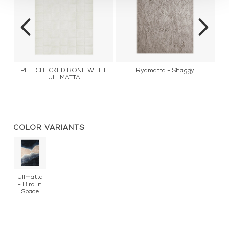
A
PIET CHECKED BONE WHITE
Ryamatta - Shaggy
M
ULLMATTA
COLOR VARIANTS
Ullmatta
- Bird in
Space