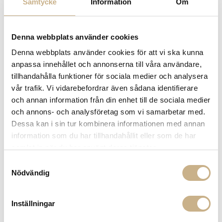
Samtycke
Information
Om
COLOR VARIANTS
Denna webbplats använder cookies
Denna webbplats använder cookies för att vi ska kunna
anpassa innehållet och annonserna till våra användare,
tillhandahålla funktioner för sociala medier och analysera
vår trafik. Vi vidarebefordrar även sådana identifierare
och annan information från din enhet till de sociala medier
och annons- och analysföretag som vi samarbetar med.
Dessa kan i sin tur kombinera informationen med annan
Sidobord - Monkey Side Table
Sidobord - Monkey Side Table
information som du har tillhandahållit eller som de har
samlat in när du har använt deras tjänster.
Samtyckesval
Nödvändig
MER FRÅN BD BARCELONA
Inställningar