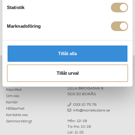
Statistik
Marknadsföring
e
BD Barcelona - Showtime
Tamburmajor - Monkey by
F
Vase Nº 4
Jaime Hayon
Tillåt alla
Tillåt urval
INFORMATION
KONTAKT
MARIELLA INTERIORS
Startsidan
LILLA BROGATAN 9
Köpvillkor
503 30 BORÅS
Om oss
Karriär
033 10 75 76
Hållbarhet
info@mariellastore.se
Kontakta oss
Mån: 12-18
Sommarstängt
Tis-fre: 10-18
Lör: 11-15