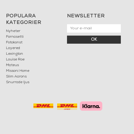
POPULÄRA
NEWSLETTER
KATEGORIER
Nyheter
Fornasetti
OK
Fotokonst
Layered
Lexington
Louise Roe
Mateus
Missoni Home
Slim Aarons
Snurrade ljus