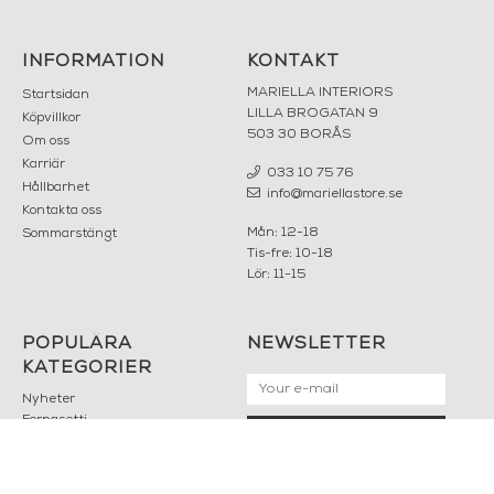
INFORMATION
KONTAKT
MARIELLA INTERIORS
Startsidan
LILLA BROGATAN 9
Köpvillkor
503 30 BORÅS
Om oss
Karriär
033 10 75 76
Hållbarhet
info@mariellastore.se
Kontakta oss
Mån: 12-18
Sommarstängt
Tis-fre: 10-18
Lör: 11-15
POPULÄRA
NEWSLETTER
KATEGORIER
Nyheter
Fornasetti
OK
Fotokonst
Layered
Lexington