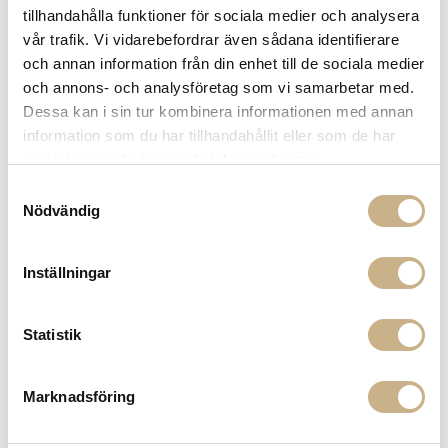
tillhandahålla funktioner för sociala medier och analysera
900:- i frakt vid köp av större möbler
vår trafik. Vi vidarebefordrar även sådana identifierare
Hämta i butik
och annan information från din enhet till de sociala medier
och annons- och analysföretag som vi samarbetar med.
FRÅGA OSS OM PRODUKTEN
Dessa kan i sin tur kombinera informationen med annan
information som du har tillhandahållit eller som de har
samlat in när du har använt deras tjänster.
DESCRIPTION
Samtyckesval
Nödvändig
COLOR VARIANTS
Inställningar
Statistik
Marknadsföring