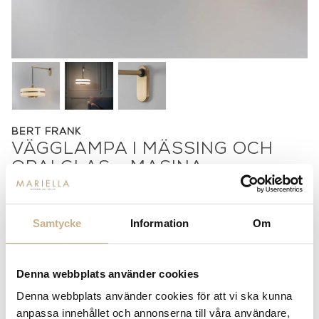
BERT FRANK
VÄGGLAMPA I MÄSSING OCH
OPALGLAS - MASINA
Pris på förfrågan
Samtycke
Information
Om
Stock status:
Special Order Item
14 dagars returrätt på lagervaror.
Läs mer
Leverans inom 3-5 arbetsdagar på lagervaror
Denna webbplats använder cookies
Få
10% välkomstrabatt
när du registrerar dig för vårt
Denna webbplats använder cookies för att vi ska kunna
nyhetsbrev
anpassa innehållet och annonserna till våra användare,
Fri frakt på mindra varor vid köp över 1000:-