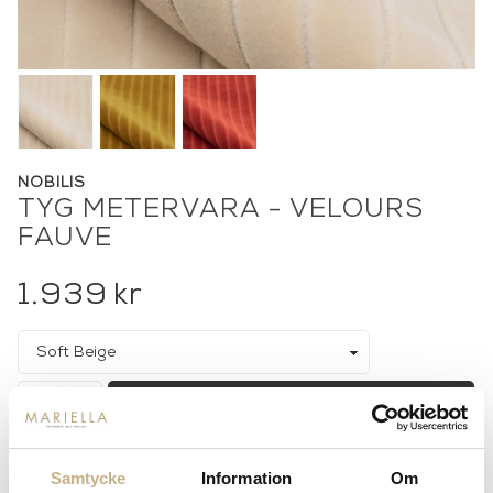
NOBILIS
TYG METERVARA - VELOURS
FAUVE
1.939
kr
-
+
ADD TO CART
Stock status:
Special Order Item
Samtycke
Information
Om
14 dagars returrätt på lagervaror.
Läs mer