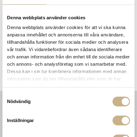
Leverans inom 3-5 arbetsdagar på lagervaror
Få
10% välkomstrabatt
när du registrerar dig för vårt
Denna webbplats använder cookies
nyhetsbrev
Fri frakt på mindra varor vid köp över 1000:-
Denna webbplats använder cookies för att vi ska kunna
900:- i frakt vid köp av större möbler
anpassa innehållet och annonserna till våra användare,
Hämta i butik
tillhandahålla funktioner för sociala medier och analysera
vår trafik. Vi vidarebefordrar även sådana identifierare
FRÅGA OSS OM PRODUKTEN
och annan information från din enhet till de sociala medier
och annons- och analysföretag som vi samarbetar med.
Dessa kan i sin tur kombinera informationen med annan
information som du har tillhandahållit eller som de har
DESCRIPTION
samlat in när du har använt deras tjänster.
Samtyckesval
Nödvändig
INFORMATION
KONTAKT
MARIELLA INTERIORS
Startsidan
Inställningar
LILLA BROGATAN 9
Köpvillkor
503 30 BORÅS
Om oss