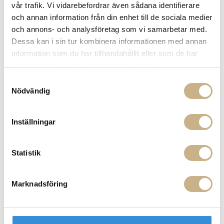
vår trafik. Vi vidarebefordrar även sådana identifierare
Fri frakt på mindra varor vid köp över 1000:-
och annan information från din enhet till de sociala medier
900:- i frakt vid köp av större möbler
och annons- och analysföretag som vi samarbetar med.
Hämta i butik
Dessa kan i sin tur kombinera informationen med annan
information som du har tillhandahållit eller som de har
FRÅGA OSS OM PRODUKTEN
samlat in när du har använt deras tjänster.
Samtyckesval
Nödvändig
DESCRIPTION
Inställningar
MER FRÅN FORNASETTI
Statistik
Marknadsföring