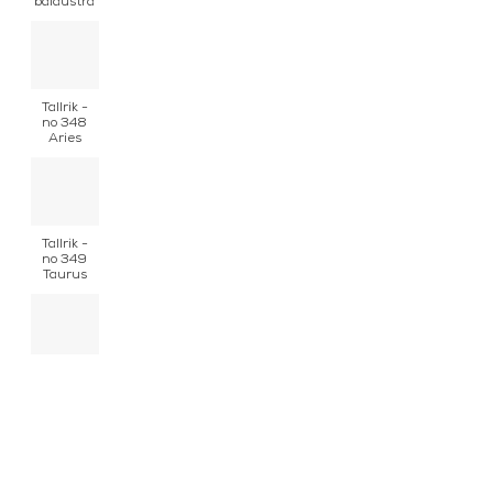
balaustra
Tallrik -
no 348
Aries
Tallrik -
no 349
Taurus
Tallrik -
no 351
Cancer