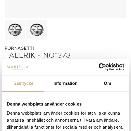
FORNASETTI
TALLRIK - NO°373
1.850
kr
Samtycke
Information
Om
-
+
ADD TO CART
Stock status:
In stock
Denna webbplats använder cookies
14 dagars returrätt på lagervaror.
Läs mer
Denna webbplats använder cookies för att vi ska kunna
Leverans inom 3-5 arbetsdagar på lagervaror
anpassa innehållet och annonserna till våra användare,
Få
10% välkomstrabatt
när du registrerar dig för vårt
tillhandahålla funktioner för sociala medier och analysera
nyhetsbrev