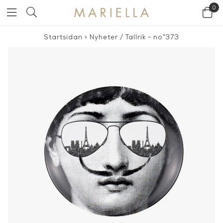
0
Startsidan
>
Nyheter
/
Tallrik - no°373