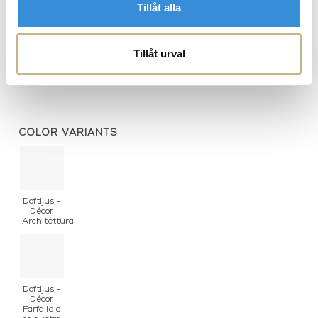
Tillåt alla
Tapet - Cammei
Mjölkkanna - Tema e Varazioni
Tillåt urval
Black White
COLOR VARIANTS
Doftljus -
Décor
Architettura
Doftljus -
Décor
Farfalle e