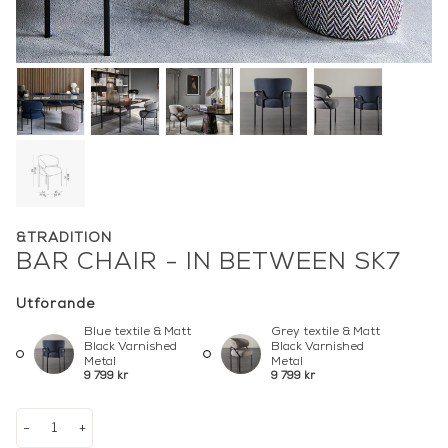
&TRADITION
BAR CHAIR - IN BETWEEN SK7
Utförande
Blue textile & Matt
Grey textile & Matt
Black Varnished
Black Varnished
Metal
Metal
9 799 kr
9 799 kr
-
+