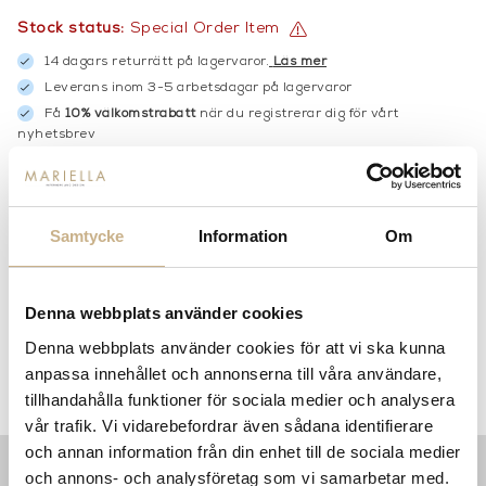
Stock status:
Special Order Item
14 dagars returrätt på lagervaror.
Läs mer
Leverans inom 3-5 arbetsdagar på lagervaror
Få
10% välkomstrabatt
när du registrerar dig för vårt
nyhetsbrev
Fri frakt på mindra varor vid köp över 1000:-
900:- i frakt vid köp av större möbler
Hämta i butik
Samtycke
Information
Om
FRÅGA OSS OM PRODUKTEN
Denna webbplats använder cookies
Denna webbplats använder cookies för att vi ska kunna
DESCRIPTION
anpassa innehållet och annonserna till våra användare,
SPECIFICATION
tillhandahålla funktioner för sociala medier och analysera
vår trafik. Vi vidarebefordrar även sådana identifierare
och annan information från din enhet till de sociala medier
och annons- och analysföretag som vi samarbetar med.