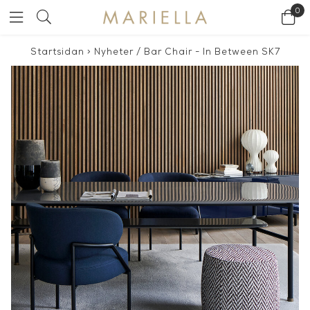
0
Startsidan
>
Nyheter
/
Bar Chair - In Between SK7