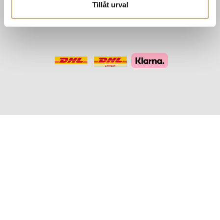
Missoni Home
Tillåt urval
Slim Aarons
Snurrade ljus