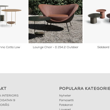
anna Cotta Low
Lounge Chair - D.154.2 Outdoor
Sidobord
AKT
POPULÄRA KATEGORI
A INTERIORS
Nyheter
ROGATAN 9
Fornasetti
BORÅS
Fotokonst
Layered