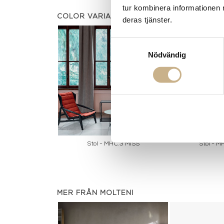
tur kombinera informationen 
COLOR VARIANTS
deras tjänster.
Samtyckesval
Nödvändig
Stol - MHC.3 MISS
Stol - M
MER FRÅN MOLTENI