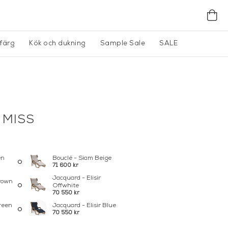
gfärg
Kök och dukning
Sample Sale
SALE
 MISS
en
Bouclé - Siam Beige
71 600 kr
Jacquard - Elisir
Brown
Offwhite
70 550 kr
Green
Jacquard - Elisir Blue
70 550 kr