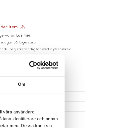
rder Item
gervaror.
Läs mer
sdagar på lagervaror
r du registrerar dig för vårt nyhetsbrev
 vid köp över 1000:-
större möbler
UKTEN
Om
ll våra användare,
sådana identifierare och annan
betar med. Dessa kan i sin