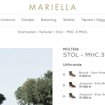
Fotokonst
Detaljer
Belysning
Textilier
Tapeter | Väg
Startsidan
>
Nyheter
/
Stol - MHC.3 MISS
MOLTENI
STOL - MHC.3
Utförande
Bouclé - Siam Gre
71 600 kr
Jacquard - Elisir 
70 550 kr
Jacquard - Elisir 
70 550 kr