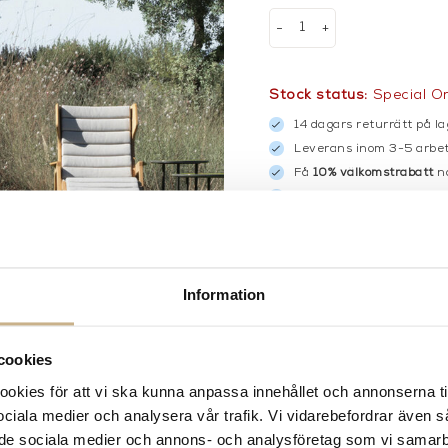
-
+
Stock status:
Special O
14 dagars returrätt på la
Leverans inom 3-5 arbet
Få
10% välkomstrabatt
nä
Fri frakt på mindra varor
900:- i frakt vid köp av 
Hämta i butik
FRÅGA OSS OM PROD
Information
DESCRIPTION
cookies
SPECIFICATION
kies för att vi ska kunna anpassa innehållet och annonserna ti
 sociala medier och analysera vår trafik. Vi vidarebefordrar även 
ill de sociala medier och annons- och analysföretag som vi samar