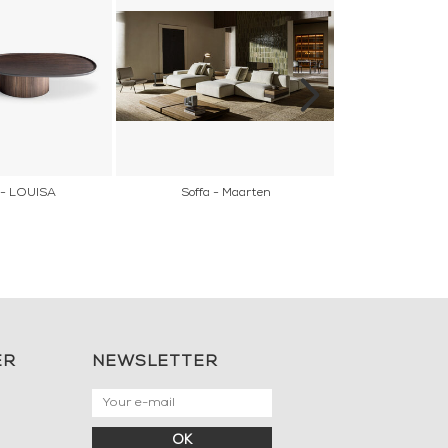
 - LOUISA
Soffa - Maarten
Soffa - Palin
ER
NEWSLETTER
OK