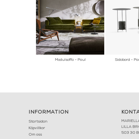
 - HUBERT
Modulsoffa - Paul
Sidobord - P
INFORMATION
KONT
MARIELL
Startsidan
LILLA B
Köpvillkor
503 30 
Om oss