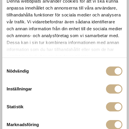
Denna webbplats använder cookies för att vi ska kunna
Karriär
033 10 75 76
anpassa innehållet och annonserna till våra användare,
Hållbarhet
info@mariellastore.se
tillhandahålla funktioner för sociala medier och analysera
Kontakta oss
vår trafik. Vi vidarebefordrar även sådana identifierare
Mån: 12-18
Sommarstängt
och annan information från din enhet till de sociala medier
Tis-fre: 10-18
Lör: 11-15
och annons- och analysföretag som vi samarbetar med.
Dessa kan i sin tur kombinera informationen med annan
information som du har tillhandahållit eller som de har
POPULÄRA
NEWSLETTER
samlat in när du har använt deras tjänster.
KATEGORIER
Samtyckesval
Nyheter
Nödvändig
Fornasetti
OK
Fotokonst
Layered
Lexington
Inställningar
Louise Roe
Mateus
Missoni Home
Statistik
Slim Aarons
Snurrade ljus
Marknadsföring