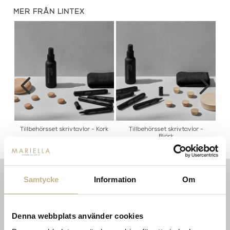
MER FRÅN LINTEX
k
Tillbehörsset skrivtavlor - Kork
Tillbehörsset skrivtavlor -
Björk
Samtycke
Information
Om
INFORMATION
KONTAKT
MARIELLA INTERIORS
Startsidan
Denna webbplats använder cookies
LILLA BROGATAN 9
Köpvillkor
503 30 BORÅS
Om oss