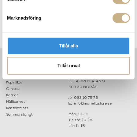
Marknadsföring
Soffa - Avio Three Seat
Soffa - Florence Relax 3-sits
Tillåt alla
Tillåt urval
INFORMATION
KONTAKT
MARIELLA INTERIORS
Startsidan
LILLA BROGATAN 9
Köpvillkor
503 30 BORÅS
Om oss
Karriär
033 10 75 76
Hållbarhet
info@mariellastore.se
Kontakta oss
Mån: 12-18
Sommarstängt
Tis-fre: 10-18
Lör: 11-15