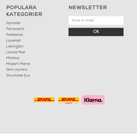
POPULÄRA
NEWSLETTER
KATEGORIER
Nyheter
Fornasetti
OK
Fotokonst
Layered
Lexington
Louise Roe
Mateus
Missoni Home
Slim Aarons
Snurrade ljus