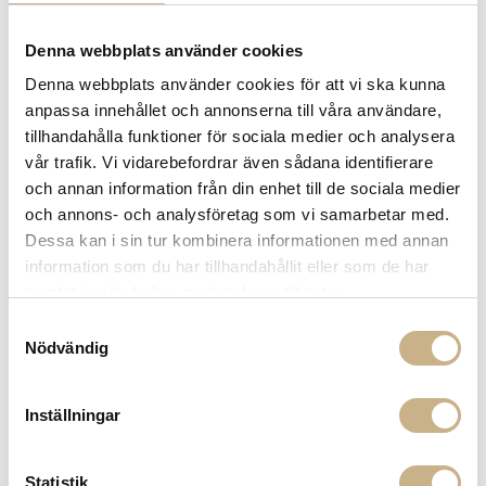
Denna webbplats använder cookies
Denna webbplats använder cookies för att vi ska kunna
anpassa innehållet och annonserna till våra användare,
tillhandahålla funktioner för sociala medier och analysera
vår trafik. Vi vidarebefordrar även sådana identifierare
och annan information från din enhet till de sociala medier
och annons- och analysföretag som vi samarbetar med.
Bord - Platner Dining Table
Matbord - Saarinen Dining
Dessa kan i sin tur kombinera informationen med annan
Table
information som du har tillhandahållit eller som de har
samlat in när du har använt deras tjänster.
Samtyckesval
Nödvändig
MER FRÅN KNOLL
Inställningar
Statistik